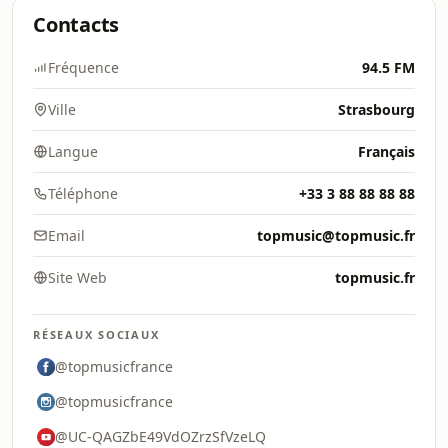
Contacts
Fréquence
94.5 FM
Ville
Strasbourg
Langue
Français
Téléphone
+33 3 88 88 88 88
Email
topmusic@topmusic.fr
Site Web
topmusic.fr
RÉSEAUX SOCIAUX
@topmusicfrance
@topmusicfrance
@UC-QAGZbE49VdOZrzSfVzeLQ