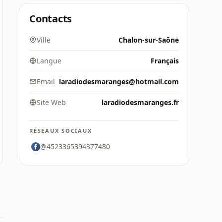
Contacts
Ville
Chalon-sur-Saône
Langue
Français
Email
laradiodesmaranges@hotmail.com
Site Web
laradiodesmaranges.fr
RÉSEAUX SOCIAUX
@4523365394377480