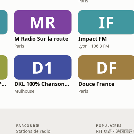
Paris
MR
IF
s
M Radio Sur la route
Impact FM
Paris
Lyon · 106.3 FM
D1
DF
Nostalgie - Les 80 Plus Grands Tubes 80
DKL 100% Chansons Françaises
Douce France
Mulhouse
Paris
PARCOURIR
POPULAIRES
Stations de radio
RFI 华语 - 法国国际