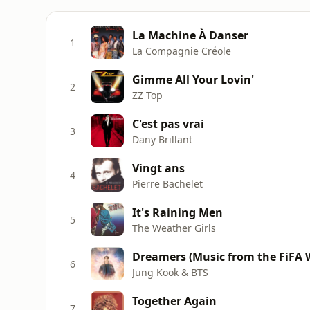
La Machine À Danser
1
La Compagnie Créole
Gimme All Your Lovin'
2
ZZ Top
C'est pas vrai
3
Dany Brillant
Vingt ans
4
Pierre Bachelet
It's Raining Men
5
The Weather Girls
Dreamers (Music from the FiFA W
6
Jung Kook & BTS
Together Again
7