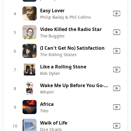
Easy Lover
4
Philip Bailey & Phil Collins
Video Killed the Radio Star
5
The Buggles
(I Can't Get No) Satisfaction
6
The Rolling Stones
Like a Rolling Stone
7
Bob Dylan
Wake Me Up Before You Go-Go
8
Wham!
Africa
9
Toto
Walk of Life
10
Dire Straits