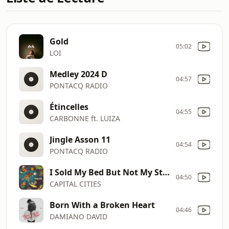
Gold
05:02
LOI
Medley 2024 D
04:57
PONTACQ RADIO
Étincelles
04:55
CARBONNE ft. LUIZA
Jingle Asson 11
04:54
PONTACQ RADIO
I Sold My Bed But Not My Stereo
04:50
CAPITAL CITIES
Born With a Broken Heart
04:46
DAMIANO DAVID