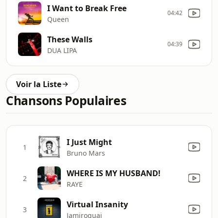
I Want to Break Free
04:42
Queen
These Walls
04:39
DUA LIPA
Voir la Liste
Chansons Populaires
I Just Might
1
Bruno Mars
WHERE IS MY HUSBAND!
2
RAYE
Virtual Insanity
3
Jamiroquai