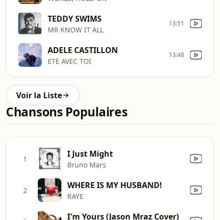
TEDDY SWIMS
13:51
MR KNOW IT ALL
ADELE CASTILLON
13:48
ETE AVEC TOI
Voir la Liste
Chansons Populaires
I Just Might
1
Bruno Mars
WHERE IS MY HUSBAND!
2
RAYE
I'm Yours (Jason Mraz Cover)