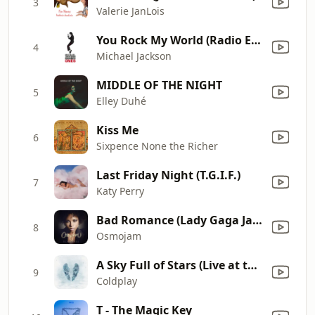
3
Valerie JanLois
You Rock My World (Radio Edit)
4
Michael Jackson
MIDDLE OF THE NIGHT
5
Elley Duhé
Kiss Me
6
Sixpence None the Richer
Last Friday Night (T.G.I.F.)
7
Katy Perry
Bad Romance (Lady Gaga Jazz Cover)
8
Osmojam
A Sky Full of Stars (Live at the Royal Albert Hall, London)
9
Coldplay
T - The Magic Key