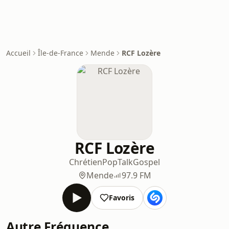
Accueil
Île-de-France
Mende
RCF Lozère
RCF Lozère
Chrétien
Pop
Talk
Gospel
Mende
97.9 FM
Favoris
Autre Fréquence