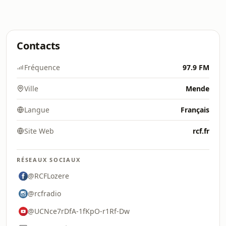
Contacts
Fréquence
97.9 FM
Ville
Mende
Langue
Français
Site Web
rcf.fr
RÉSEAUX SOCIAUX
@RCFLozere
@rcfradio
@UCNce7rDfA-1fKpO-r1Rf-Dw