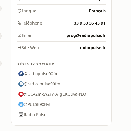
Langue
Français
Téléphone
+33 9 53 35 45 91
Email
prog@radiopulse.fr
Site Web
radiopulse.fr
RÉSEAUX SOCIAUX
@radiopulse90fm
@radio_pulse90fm
@UC42mxW2rY-A_gCKO9va-rEQ
@PULSE90FM
Radio Pulse