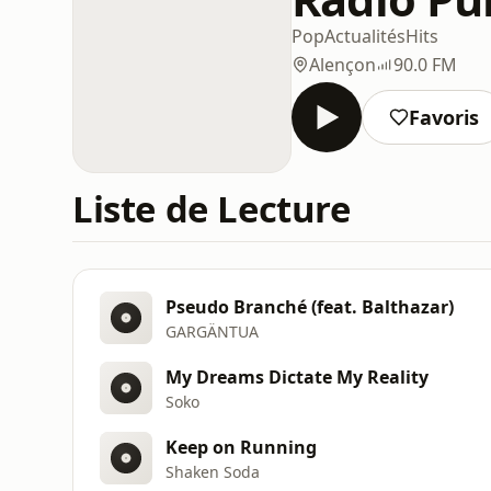
Pop
Actualités
Hits
Alençon
90.0 FM
Favoris
Liste de Lecture
Pseudo Branché (feat. Balthazar)
GARGÄNTUA
My Dreams Dictate My Reality
Soko
Keep on Running
Shaken Soda