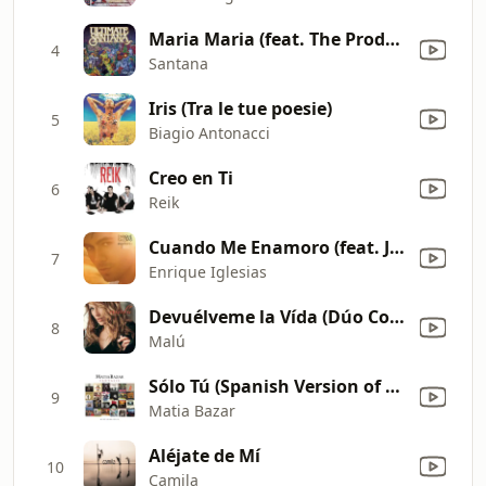
Maria Maria (feat. The Product G&B) [Radio Mix]
4
Santana
Iris (Tra le tue poesie)
5
Biagio Antonacci
Creo en Ti
6
Reik
Cuando Me Enamoro (feat. Juan Luis Guerra)
7
Enrique Iglesias
Devuélveme la Vída (Dúo Con Antonio Orozco)
8
Malú
Sólo Tú (Spanish Version of "Solo tu")
9
Matia Bazar
Aléjate de Mí
10
Camila