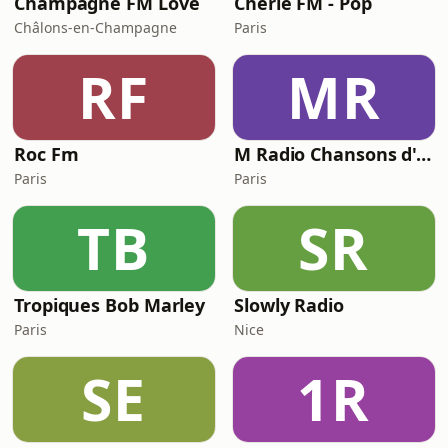
Champagne FM Love
Chérie FM - Pop
Châlons-en-Champagne
Paris
RF
MR
Roc Fm
M Radio Chansons d'amour
Paris
Paris
TB
SR
Tropiques Bob Marley
Slowly Radio
Paris
Nice
SE
1R