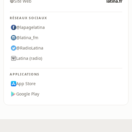
Site Web
latina.fr
RÉSEAUX SOCIAUX
@lapagelatina
@latina_fm
@RadioLatina
Latina (radio)
APPLICATIONS
App Store
Google Play