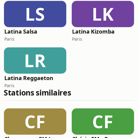
LS
LK
Latina Salsa
Latina Kizomba
Paris
Paris
LR
Latina Reggaeton
Paris
Stations similaires
CF
CF