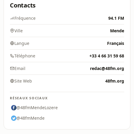
Contacts
Fréquence
94.1 FM
Ville
Mende
Langue
Français
Téléphone
+33 4 66 31 59 68
Email
redac@48fm.org
Site Web
48fm.org
RÉSEAUX SOCIAUX
@48fmMendeLozere
@48fmMende