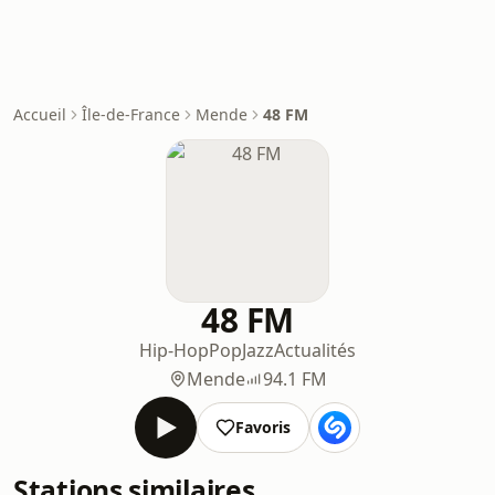
Accueil
Île-de-France
Mende
48 FM
48 FM
Hip-Hop
Pop
Jazz
Actualités
Mende
94.1 FM
Favoris
Stations similaires