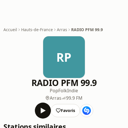
Accueil
Hauts-de-France
Arras
RADIO PFM 99.9
RP
RADIO PFM 99.9
Pop
Folk
Indie
Arras
99.9 FM
Favoris
Stations similaires