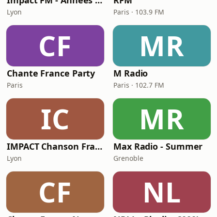
Impact FM - Années 80
RFM
Lyon
Paris · 103.9 FM
CF
MR
Chante France Party
M Radio
Paris
Paris · 102.7 FM
IC
MR
IMPACT Chanson Française
Max Radio - Summer
Lyon
Grenoble
CF
NL