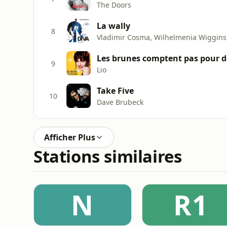
The Doors
La wally
8
Vladimir Cosma, Wilhelmenia Wiggin
Les brunes comptent pas pour d
9
Lio
Take Five
10
Dave Brubeck
Afficher Plus
Stations similaires
N
R1