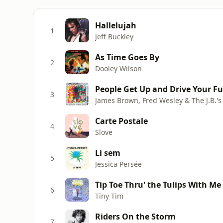
Hallelujah
1
Jeff Buckley
As Time Goes By
2
Dooley Wilson
People Get Up and Drive Your F
3
James Brown, Fred Wesley & The J.B.'s
Carte Postale
4
Slove
Li sem
5
Jessica Persée
Tip Toe Thru' the Tulips With Me
6
Tiny Tim
Riders On the Storm
7