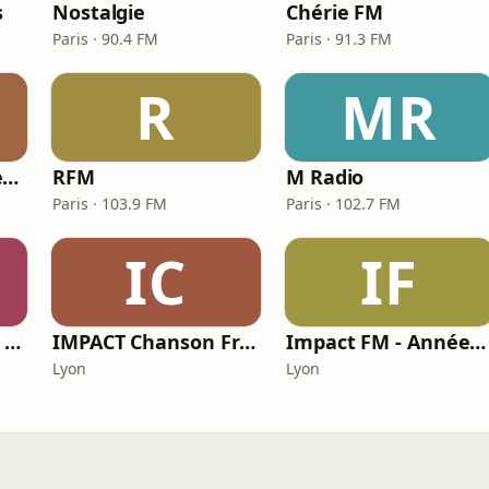
s
Nostalgie
Chérie FM
Paris · 90.4 FM
Paris · 91.3 FM
R
MR
Impact FM - Années 80
RFM
M Radio
Paris · 103.9 FM
Paris · 102.7 FM
IC
IF
Chante France 90 - 2000's
IMPACT Chanson Française
Impact FM - Années 90
Lyon
Lyon