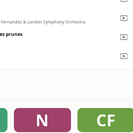
s Fernandez & London Symphony Orchestra
es prunes
N
CF