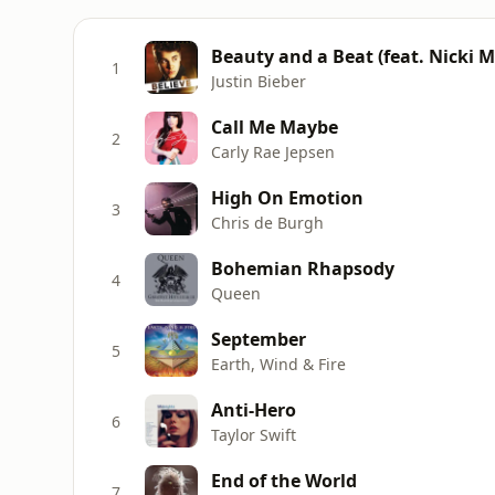
Beauty and a Beat (feat. Nicki M
1
Justin Bieber
Call Me Maybe
2
Carly Rae Jepsen
High On Emotion
3
Chris de Burgh
Bohemian Rhapsody
4
Queen
September
5
Earth, Wind & Fire
Anti-Hero
6
Taylor Swift
End of the World
7