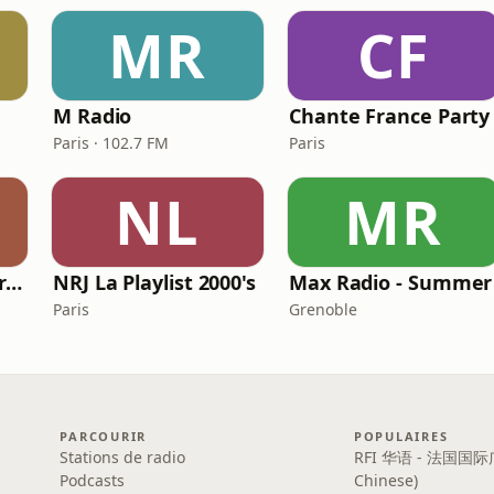
MR
CF
M Radio
Chante France Party
Paris · 102.7 FM
Paris
NL
MR
IMPACT Chanson Française
NRJ La Playlist 2000's
Max Radio - Summer
Paris
Grenoble
PARCOURIR
POPULAIRES
Stations de radio
RFI 华语 - 法国国际
Podcasts
Chinese)