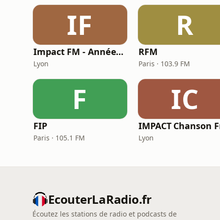
IF
R
Impact FM - Années 80
RFM
Lyon
Paris · 103.9 FM
F
IC
FIP
Paris · 105.1 FM
Lyon
EcouterLaRadio.fr
Écoutez les stations de radio et podcasts de