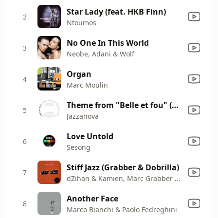
Star Lady (feat. HKB Finn)
2
Ntoumos
No One In This World
3
Neobe, Adani & Wolf
Organ
4
Marc Moulin
Theme from "Belle et fou" (Danny Krivit Edit)
5
Jazzanova
Love Untold
6
Sesong
Stiff Jazz (Grabber & Dobrilla)
7
dZihan & Kamien, Marc Grabber & Dobrilla
Another Face
8
Marco Bianchi & Paolo Fedreghini