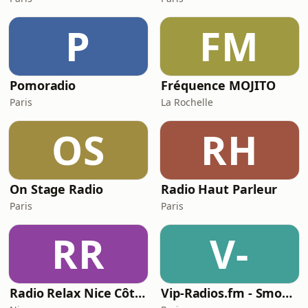
P
FM
Pomoradio
Fréquence MOJITO
Paris
La Rochelle
OS
RH
On Stage Radio
Radio Haut Parleur
Paris
Paris
RR
V-
Radio Relax Nice Côte d'Azur
Vip-Radios.fm - Smooth Jazz Lounge