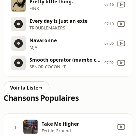
Pretty little thing.
07:16
FINK
Every day is just an exte
07:10
TROUBLEMAKERS
Navaronne
07:06
MJA
Smooth operator (mambo chachacha)
07:02
SENOR COCONUT
Voir la Liste
Chansons Populaires
Take Me Higher
1
Fertile Ground