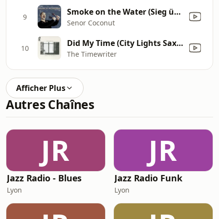
Smoke on the Water (Sieg über die Sonne Remix)
9
Senor Coconut
Did My Time (City Lights Sax Mix)
10
The Timewriter
Afficher Plus
Autres Chaînes
JR
JR
Jazz Radio - Blues
Jazz Radio Funk
Lyon
Lyon