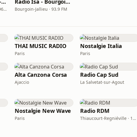
Radio Isa - Le Pont-de-Beauvoisin
Radio Isa - Bourgoin-Jallieu
Le Pont-de-Beauvoisin · 96.4 FM
Bourgoin-Jallieu · 93.9 FM
THAI MUSIC RADIO
Nostalgie Italia
Paris
Paris
Alta Canzona Corsa
Radio Cap Sud
Ajaccio
La Salvetat-sur-Agout
Nostalgie New Wave
Radio RDM
Paris
Thiaucourt-Regniéville · 102.7 FM