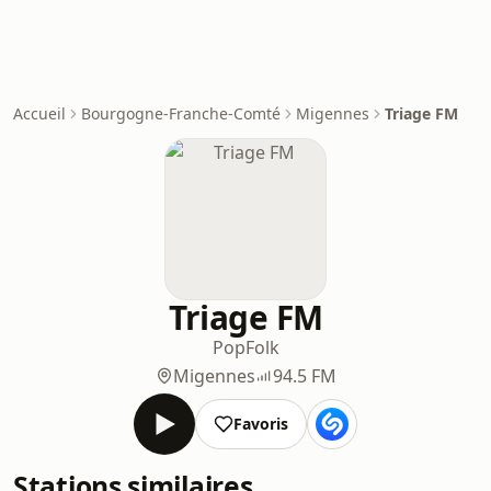
Accueil
Bourgogne-Franche-Comté
Migennes
Triage FM
Triage FM
Pop
Folk
Migennes
94.5 FM
Favoris
Stations similaires