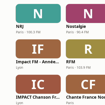
N
N
NRJ
Nostalgie
Paris · 100.3 FM
Paris · 90.4 FM
IF
R
Impact FM - Années 80
RFM
Lyon
Paris · 103.9 FM
IC
CF
IMPACT Chanson Française
Lyon
Paris