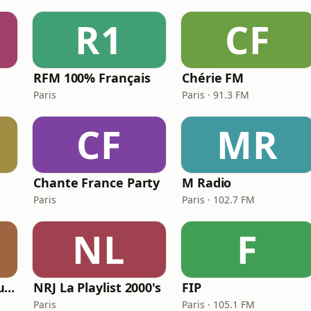
R1
CF
RFM 100% Français
Chérie FM
Paris
Paris · 91.3 FM
CF
MR
Chante France Party
M Radio
Paris
Paris · 102.7 FM
NL
F
Chante France Nouveautés
NRJ La Playlist 2000's
FIP
Paris
Paris · 105.1 FM