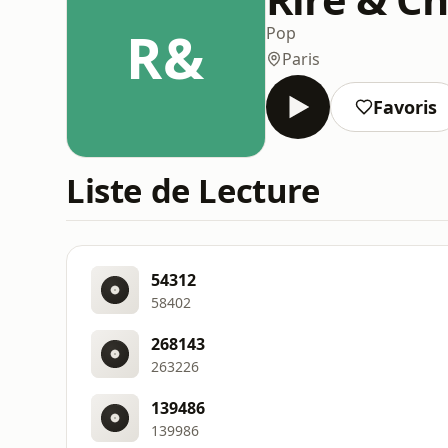
R&
Pop
Paris
Favoris
Liste de Lecture
54312
58402
268143
263226
139486
139986