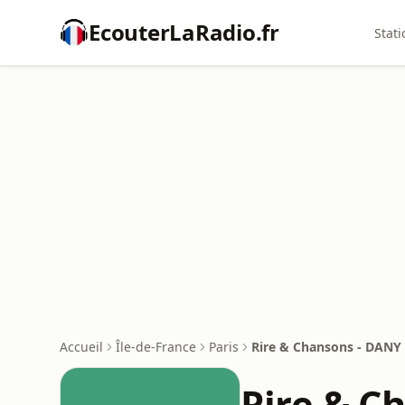
EcouterLaRadio.fr
Stati
Accueil
Île-de-France
Paris
Rire & Chansons - DAN
Rire & C