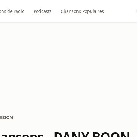
ons de radio
Podcasts
Chansons Populaires
Y BOON
hansons - DANY BOON