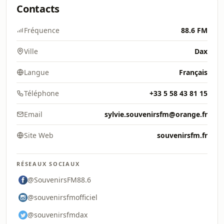
Contacts
Fréquence
88.6 FM
Ville
Dax
Langue
Français
Téléphone
+33 5 58 43 81 15
Email
sylvie.souvenirsfm@orange.fr
Site Web
souvenirsfm.fr
RÉSEAUX SOCIAUX
@SouvenirsFM88.6
@souvenirsfmofficiel
@souvenirsfmdax