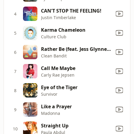
CAN'T STOP THE FEELING!
4
Justin Timberlake
Karma Chameleon
5
Culture Club
Rather Be (feat. Jess Glynne) [The Magician Remix]
6
Clean Bandit
Call Me Maybe
7
Carly Rae Jepsen
Eye of the Tiger
8
Survivor
Like a Prayer
9
Madonna
Straight Up
10
Paula Abdul