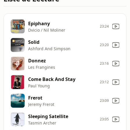
Epiphany
23:24
Dvicio / Nil Moliner
Solid
23:20
Ashford And Simpson
Donnez
23:16
Les Frangines
Come Back And Stay
23:12
Paul Young
Frerot
23:09
Jeremy Frerot
Sleeping Satellite
23:05
Tasmin Archer