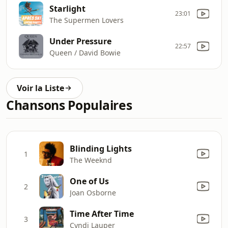
Starlight
23:01
The Supermen Lovers
Under Pressure
22:57
Queen / David Bowie
Voir la Liste
Chansons Populaires
Blinding Lights
1
The Weeknd
One of Us
2
Joan Osborne
Time After Time
3
Cyndi Lauper