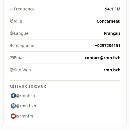
Fréquence
94.1 FM
Ville
Concarneau
Langue
Français
Téléphone
+0297234151
Email
contact@rmn.bzh
Site Web
rmn.bzh
RÉSEAUX SOCIAUX
@rmnbzh
@rmn.bzh
@rmnfm