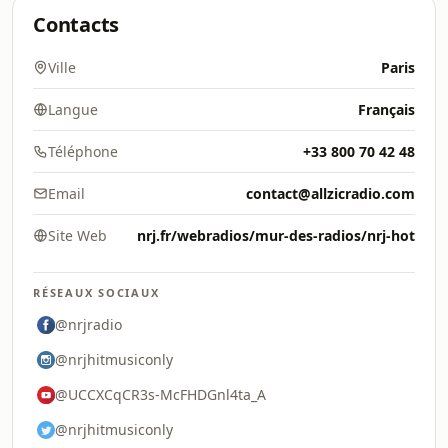
Contacts
Ville
Paris
Langue
Français
Téléphone
+33 800 70 42 48
Email
contact@allzicradio.com
Site Web
nrj.fr/webradios/mur-des-radios/nrj-hot
RÉSEAUX SOCIAUX
@nrjradio
@nrjhitmusiconly
@UCCXCqCR3s-McFHDGnl4ta_A
@nrjhitmusiconly