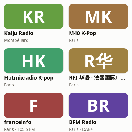
KR
MK
Kaiju Radio
M40 K-Pop
Montbéliard
Paris
HK
R华
Hotmixradio K-pop
RFI 华语 - 法国国际广播电台 (RFI Chinese)
Paris
Paris
F
BR
franceinfo
BFM Radio
Paris · 105.5 FM
Paris · DAB+