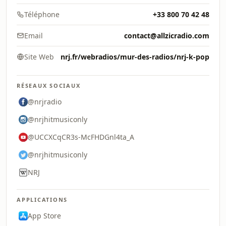
Téléphone
+33 800 70 42 48
Email
contact@allzicradio.com
Site Web
nrj.fr/webradios/mur-des-radios/nrj-k-pop
RÉSEAUX SOCIAUX
@nrjradio
@nrjhitmusiconly
@UCCXCqCR3s-McFHDGnl4ta_A
@nrjhitmusiconly
NRJ
APPLICATIONS
App Store