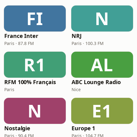
FI
N
France Inter
NRJ
Paris · 87.8 FM
Paris · 100.3 FM
R1
AL
RFM 100% Français
ABC Lounge Radio
Paris
Nice
N
E1
Nostalgie
Europe 1
Paris · 90.4 FM
Paris · 104.7 FM