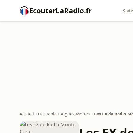
EcouterLaRadio.fr
Stati
Accueil
Occitanie
Aigues-Mortes
Les EX de Radio M
Les EX d