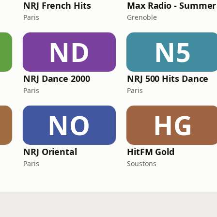
NRJ French Hits
Max Radio - Summer
Paris
Grenoble
ND
N5
NRJ Dance 2000
NRJ 500 Hits Dance
Paris
Paris
NO
HG
NRJ Oriental
HitFM Gold
Paris
Soustons