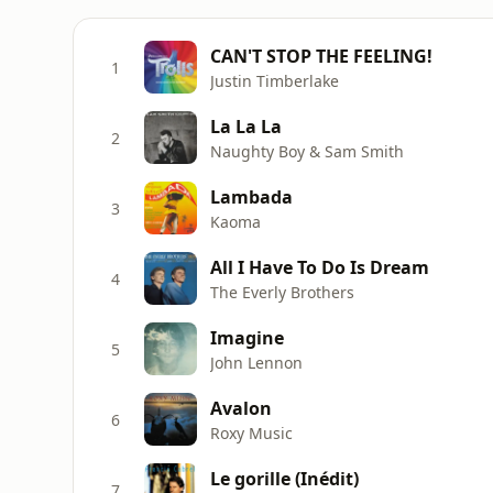
CAN'T STOP THE FEELING!
1
Justin Timberlake
La La La
2
Naughty Boy & Sam Smith
Lambada
3
Kaoma
All I Have To Do Is Dream
4
The Everly Brothers
Imagine
5
John Lennon
Avalon
6
Roxy Music
Le gorille (Inédit)
7