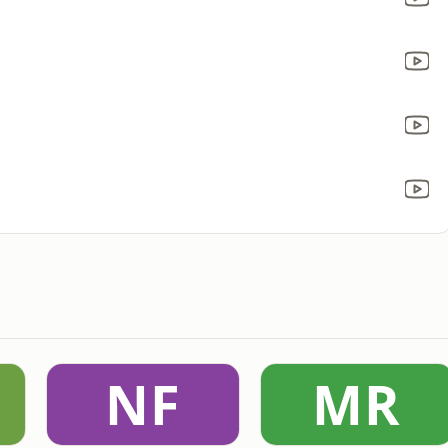
NF
MR