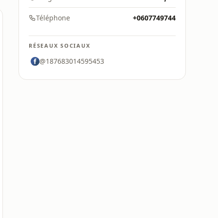
Téléphone
+0607749744
RÉSEAUX SOCIAUX
@187683014595453