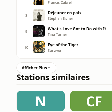
Francis Cabrel
Déjeuner en paix
8
Stephan Eicher
What's Love Got to Do with It
9
Tina Turner
Eye of the Tiger
10
Survivor
Afficher Plus
Stations similaires
N
CF