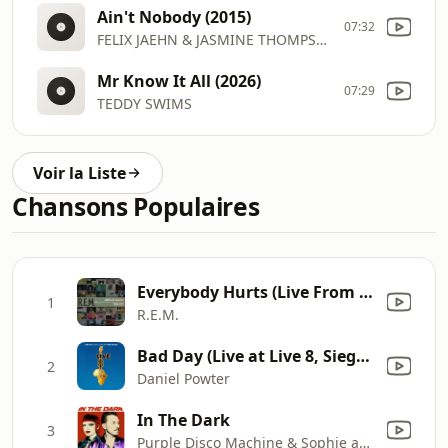
Ain't Nobody (2015)
07:32
FELIX JAEHN & JASMINE THOMPSON
Mr Know It All (2026)
07:29
TEDDY SWIMS
Voir la Liste
Chansons Populaires
Everybody Hurts (Live From Athens, GA / 11/19/1992)
1
R.E.M.
Bad Day (Live at Live 8, Siegessäule, Berlin, 2nd July 2005)
2
Daniel Powter
In The Dark
3
Purple Disco Machine & Sophie and the Giants