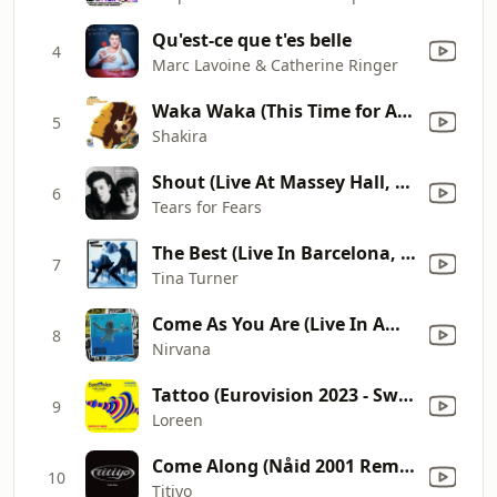
Qu'est-ce que t'es belle
4
Marc Lavoine & Catherine Ringer
Waka Waka (This Time for Africa) [The Official 2010 FIFA World Cup (TM) Song] [feat. Freshlyground] [Single]
5
Shakira
Shout (Live At Massey Hall, Toronto, Canada / 1985)
6
Tears for Fears
The Best (Live In Barcelona, 1990)
7
Tina Turner
Come As You Are (Live In Amsterdam, Netherlands, 1991)
8
Nirvana
Tattoo (Eurovision 2023 - Sweden / Karaoke)
9
Loreen
Come Along (Nåid 2001 Remix) [Remastered]
10
Titiyo