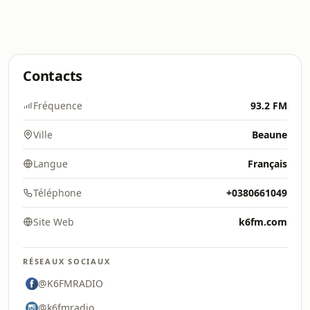
Contacts
Fréquence
93.2 FM
Ville
Beaune
Langue
Français
Téléphone
+0380661049
Site Web
k6fm.com
RÉSEAUX SOCIAUX
@K6FMRADIO
@k6fmradio