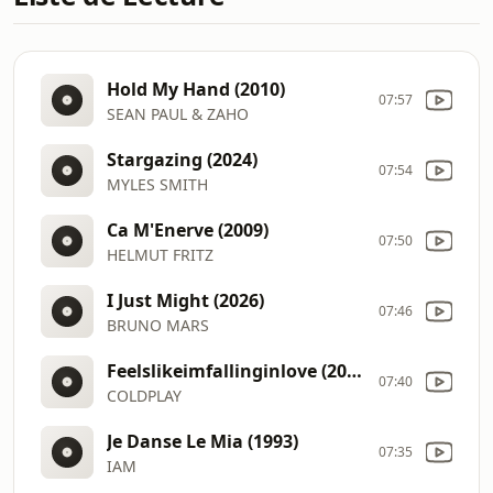
Hold My Hand (2010)
07:57
SEAN PAUL & ZAHO
Stargazing (2024)
07:54
MYLES SMITH
Ca M'Enerve (2009)
07:50
HELMUT FRITZ
I Just Might (2026)
07:46
BRUNO MARS
Feelslikeimfallinginlove (2024)
07:40
COLDPLAY
Je Danse Le Mia (1993)
07:35
IAM