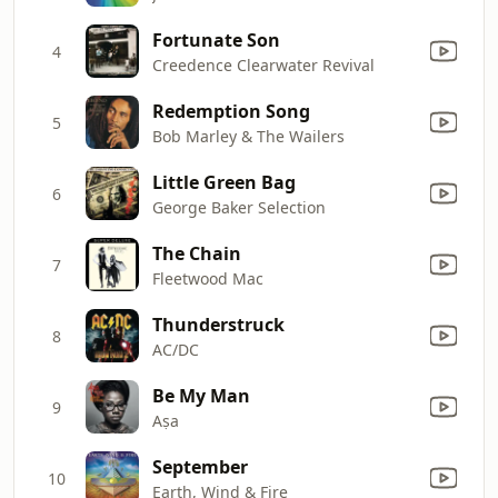
Fortunate Son
4
Creedence Clearwater Revival
Redemption Song
5
Bob Marley & The Wailers
Little Green Bag
6
George Baker Selection
The Chain
7
Fleetwood Mac
Thunderstruck
8
AC/DC
Be My Man
9
Aṣa
September
10
Earth, Wind & Fire