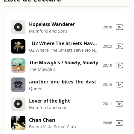
Hopeless Wanderer
20:28
Mumford and Sons
- U2 Where The Streets Have No Name
20:23
U2 Where The Streets Have No Name
The Mowgli's / Slowly, Slowly
20:19
The Mowgli's
another_one_bites_the_dust
20:16
Queen
Lover of the light
20:11
Mumford and sons
Chan Chan
20:06
Buena Vista Social Club