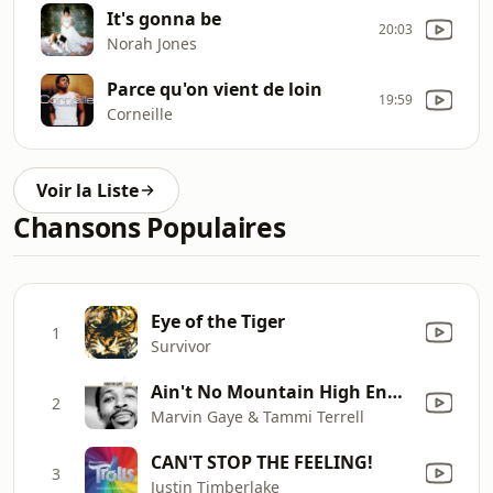
It's gonna be
20:03
Norah Jones
Parce qu'on vient de loin
19:59
Corneille
Voir la Liste
Chansons Populaires
Eye of the Tiger
1
Survivor
Ain't No Mountain High Enough
2
Marvin Gaye & Tammi Terrell
CAN'T STOP THE FEELING!
3
Justin Timberlake