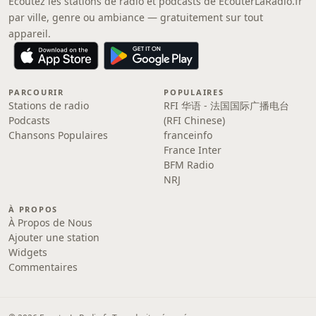
Écoutez les stations de radio et podcasts de EcouterLaRadio.fr
par ville, genre ou ambiance — gratuitement sur tout
appareil.
PARCOURIR
POPULAIRES
Stations de radio
RFI 华语 - 法国国际广播电台
Podcasts
(RFI Chinese)
Chansons Populaires
franceinfo
France Inter
BFM Radio
NRJ
À PROPOS
À Propos de Nous
Ajouter une station
Widgets
Commentaires