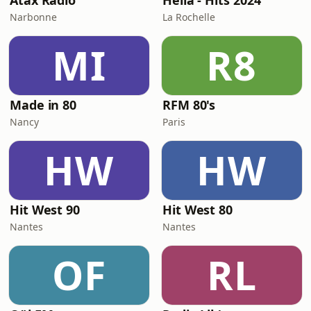
Atax Radio
Helia - Hits 2024
Narbonne
La Rochelle
MI
R8
Made in 80
RFM 80's
Nancy
Paris
HW
HW
Hit West 90
Hit West 80
Nantes
Nantes
OF
RL