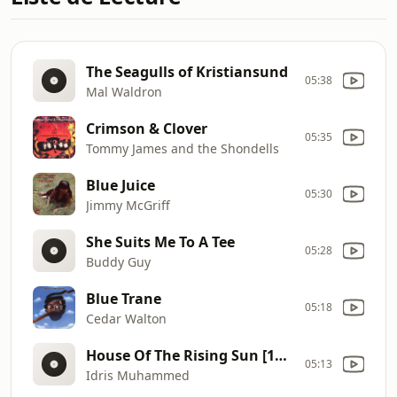
The Seagulls of Kristiansund
05:38
Mal Waldron
Crimson & Clover
05:35
Tommy James and the Shondells
Blue Juice
05:30
Jimmy McGriff
She Suits Me To A Tee
05:28
Buddy Guy
Blue Trane
05:18
Cedar Walton
House Of The Rising Sun [1976].wmv
05:13
Idris Muhammed