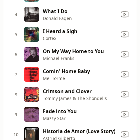
What I Do
4
Donald Fagen
I Heard a Sigh
5
Cortex
On My Way Home to You
6
Michael Franks
Comin' Home Baby
7
Mel Tormé
Crimson and Clover
8
Tommy James & The Shondells
Fade into You
9
Mazzy Star
Historia de Amor (Love Story)
10
Astrud Gilberto