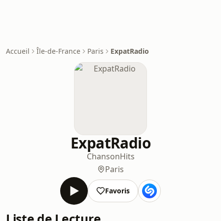
Accueil
Île-de-France
Paris
ExpatRadio
ExpatRadio
Chanson
Hits
Paris
Favoris
Liste de Lecture