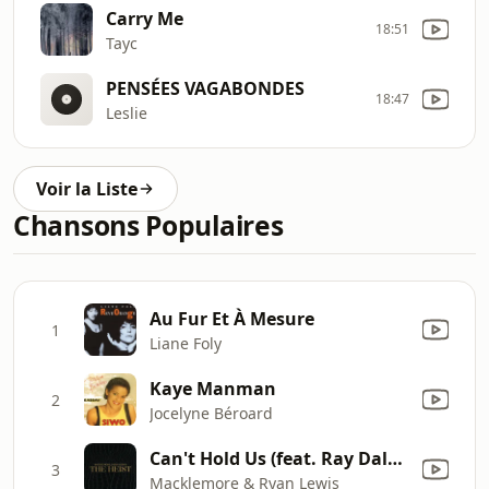
Carry Me
18:51
Tayc
PENSÉES VAGABONDES
18:47
Leslie
Voir la Liste
Chansons Populaires
Au Fur Et À Mesure
1
Liane Foly
Kaye Manman
2
Jocelyne Béroard
Can't Hold Us (feat. Ray Dalton)
3
Macklemore & Ryan Lewis