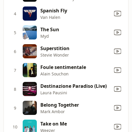
Spanish Fly
4
Van Halen
The Sun
5
Myd
Superstition
6
Stevie Wonder
Foule sentimentale
7
Alain Souchon
Destinazione Paradiso (Live)
8
Laura Pausini
Belong Together
9
Mark Ambor
Take on Me
10
Weezer