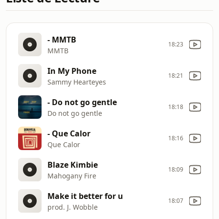
- MMTB
18:23
MMTB
In My Phone
18:21
Sammy Hearteyes
- Do not go gentle
18:18
Do not go gentle
- Que Calor
18:16
Que Calor
Blaze Kimbie
18:09
Mahogany Fire
Make it better for u
18:07
prod. J. Wobble