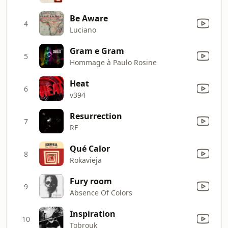
Be Aware
4
Luciano
Gram e Gram
5
Hommage à Paulo Rosine
Heat
6
v394
Resurrection
7
RF
Qué Calor
8
Rokavieja
Fury room
9
Absence Of Colors
Inspiration
10
Tobrouk