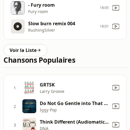
- Fury room
18:05
Fury room
Slow burn remix 004
18:01
RushingSilver
Voir la Liste
Chansons Populaires
GRTSK
1
Larry Groove
Do Not Go Gentle into That Good Night
2
Iggy Pop
Think Different (Audiomatic Remix)
3
DNA