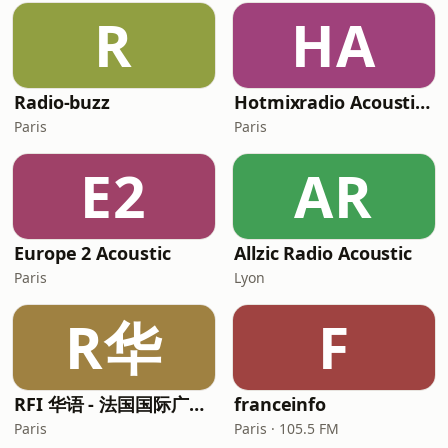
R
HA
Radio-buzz
Hotmixradio Acoustic Chill
Paris
Paris
E2
AR
Europe 2 Acoustic
Allzic Radio Acoustic
Paris
Lyon
R华
F
RFI 华语 - 法国国际广播电台 (RFI Chinese)
franceinfo
Paris
Paris · 105.5 FM