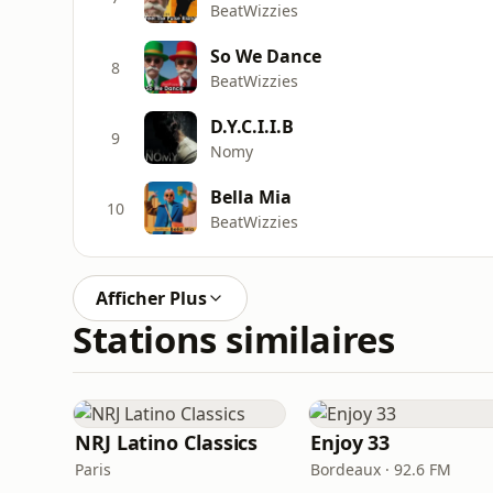
BeatWizzies
So We Dance
8
BeatWizzies
D.Y.C.I.I.B
9
Nomy
Bella Mia
10
BeatWizzies
Afficher Plus
Stations similaires
NRJ Latino Classics
Enjoy 33
Paris
Bordeaux · 92.6 FM