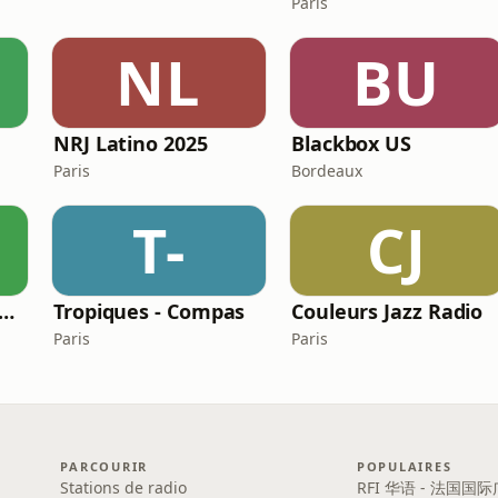
Paris
NL
BU
NRJ Latino 2025
Blackbox US
Paris
Bordeaux
T-
CJ
 CARAIBEEN KING 97 CK
Tropiques - Compas
Couleurs Jazz Radio
Paris
Paris
PARCOURIR
POPULAIRES
Stations de radio
RFI 华语 - 法国国际