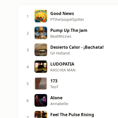
Good News
1
PTtheGospelSpitter
Pump Up The Jam
2
BeatWizzies
Desierto Calor - ¡Bachata!
3
Gil Holland
LUDOPATIA
4
RASCHIA MAN
173
5
TeoT
Alone
6
Annabelle
Feel The Pulse Rising
7