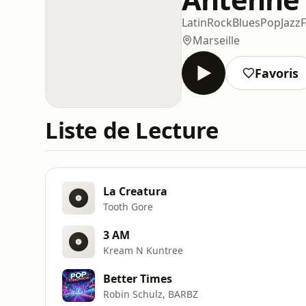
Latin
Rock
Blues
Pop
Jazz
Marseille
Favoris
Liste de Lecture
La Creatura
Tooth Gore
3 AM
Kream N Kuntree
Better Times
Robin Schulz, BARBZ