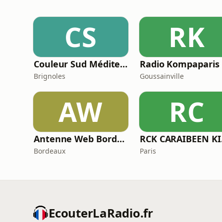
CS
RK
Couleur Sud Méditerranée
Radio Kompaparis
Brignoles
Goussainville
AW
RC
Antenne Web Bordeaux
RCK
Bordeaux
Paris
EcouterLaRadio.fr