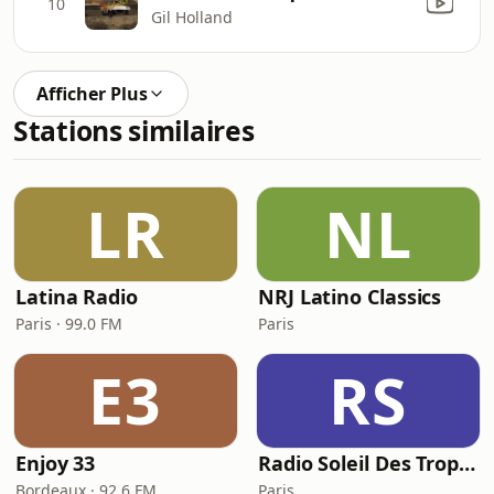
10
Gil Holland
Afficher Plus
Stations similaires
LR
NL
Latina Radio
NRJ Latino Classics
Paris · 99.0 FM
Paris
E3
RS
Enjoy 33
Radio Soleil Des Tropiques
Bordeaux · 92.6 FM
Paris