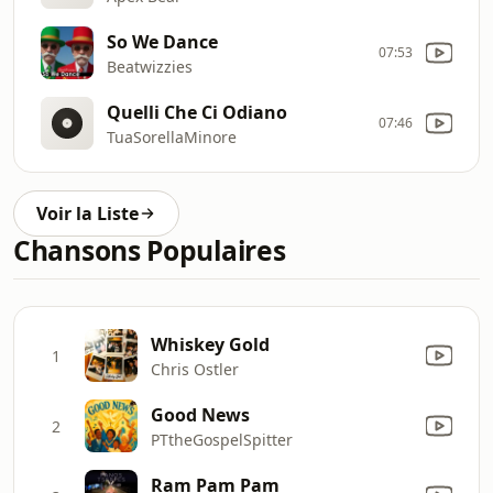
So We Dance
07:53
Beatwizzies
Quelli Che Ci Odiano
07:46
TuaSorellaMinore
Voir la Liste
Chansons Populaires
Whiskey Gold
1
Chris Ostler
Good News
2
PTtheGospelSpitter
Ram Pam Pam