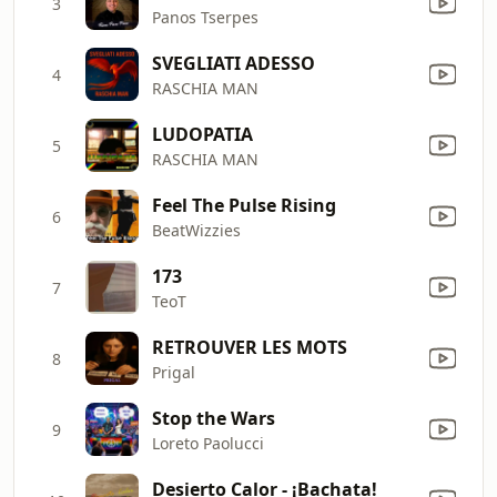
3
Panos Tserpes
SVEGLIATI ADESSO
4
RASCHIA MAN
LUDOPATIA
5
RASCHIA MAN
Feel The Pulse Rising
6
BeatWizzies
173
7
TeoT
RETROUVER LES MOTS
8
Prigal
Stop the Wars
9
Loreto Paolucci
Desierto Calor - ¡Bachata!