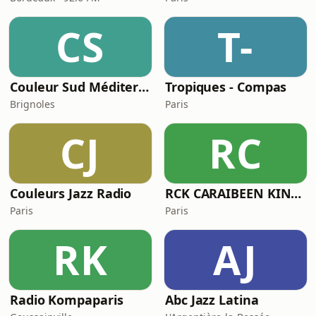
CS
T-
Couleur Sud Méditerranée
Tropiques - Compas
Brignoles
Paris
CJ
RC
Couleurs Jazz Radio
RCK CARAIBEEN KING 97 CK
Paris
Paris
RK
AJ
Radio Kompaparis
Abc Jazz Latina