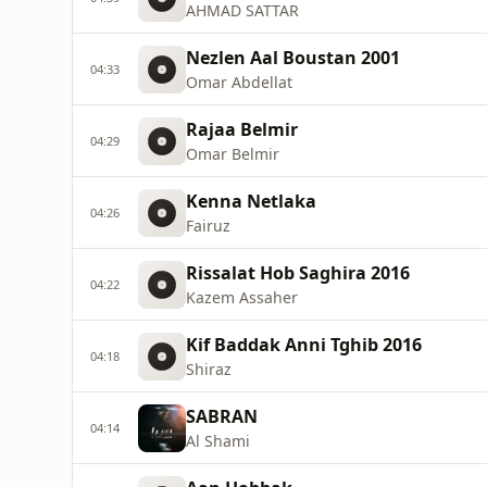
AHMAD SATTAR
Nezlen Aal Boustan 2001
04:33
Omar Abdellat
Rajaa Belmir
04:29
Omar Belmir
Kenna Netlaka
04:26
Fairuz
Rissalat Hob Saghira 2016
04:22
Kazem Assaher
Kif Baddak Anni Tghib 2016
04:18
Shiraz
SABRAN
04:14
Al Shami