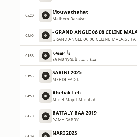
Mouwachahat
05:20
Melhem Barakat
- GRAND ANGLE 06 08 CELINE MALA
05:03
GRAND ANGLE 06 08 CELINE MALAISE PA
يا مهيوب
04:58
Ya Mahyoub سيف نبيل
SARINI 2025
04:55
MEHDI FADILI
Ahebak Leh
04:50
Abdel Majid Abdallah
BATTALY BAA 2019
04:43
RAMY SABRY
NARI 2025
04:39