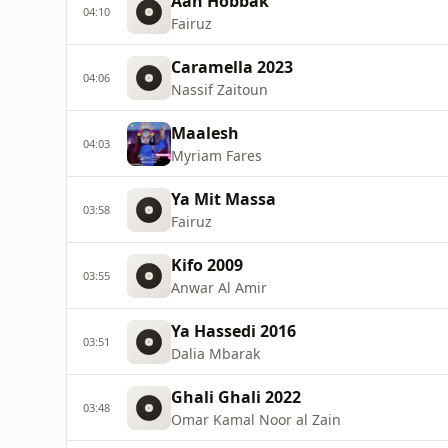
Aan Hobbak
04:10
Fairuz
Caramella 2023
04:06
Nassif Zaitoun
Maalesh
04:03
Myriam Fares
Ya Mit Massa
03:58
Fairuz
Kifo 2009
03:55
Anwar Al Amir
Ya Hassedi 2016
03:51
Dalia Mbarak
Ghali Ghali 2022
03:48
Omar Kamal Noor al Zain