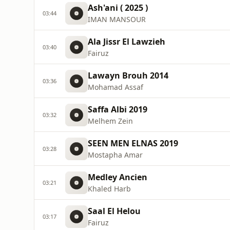
Ash'ani ( 2025 )
03:44
IMAN MANSOUR
Ala Jissr El Lawzieh
03:40
Fairuz
Lawayn Brouh 2014
03:36
Mohamad Assaf
Saffa Albi 2019
03:32
Melhem Zein
SEEN MEN ELNAS 2019
03:28
Mostapha Amar
Medley Ancien
03:21
Khaled Harb
Saal El Helou
03:17
Fairuz