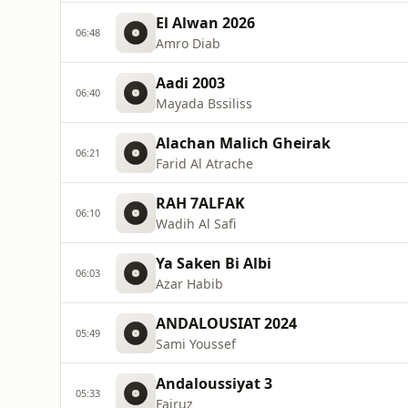
El Alwan 2026
06:48
Amro Diab
Aadi 2003
06:40
Mayada Bssiliss
Alachan Malich Gheirak
06:21
Farid Al Atrache
RAH 7ALFAK
06:10
Wadih Al Safi
Ya Saken Bi Albi
06:03
Azar Habib
ANDALOUSIAT 2024
05:49
Sami Youssef
Andaloussiyat 3
05:33
Fairuz