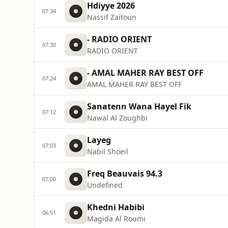
Hdiyye 2026
07:34
Nassif Zaitoun
- RADIO ORIENT
07:30
RADIO ORIENT
- AMAL MAHER RAY BEST OFF
07:24
AMAL MAHER RAY BEST OFF
Sanatenn Wana Hayel Fik
07:12
Nawal Al Zoughbi
Layeg
07:03
Nabil Shoeil
Freq Beauvais 94.3
07:00
Undefined
Khedni Habibi
06:51
Magida Al Roumi