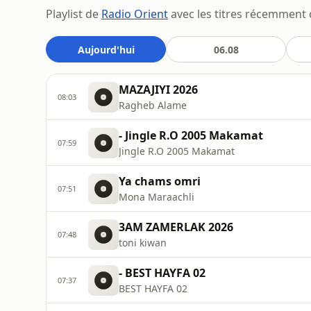
Playlist de
Radio Orient
avec les titres récemment di
Aujourd'hui
06.08
MAZAJIYI 2026
08:03
Ragheb Alame
- Jingle R.O 2005 Makamat
07:59
Jingle R.O 2005 Makamat
Ya chams omri
07:51
Mona Maraachli
3AM ZAMERLAK 2026
07:48
toni kiwan
- BEST HAYFA 02
07:37
BEST HAYFA 02