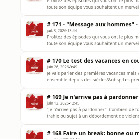
Profitez des épisodes qui vous ont le plus 
toute son équipe vous souhaitent un mervei
http://supporter.acast.com/l-espace-du-coup
plus d'informations.
# 171 - "Message aux hommes" - B
juil. 3, 2026
13:44
Profitez des épisodes qui vous ont le plus 
toute son équipe vous souhaitent un mervei
http://supporter.acast.com/l-espace-du-coup
plus d'informations.
# 170 Le test des vacances en co
juin 26, 2026
9:49
Je vais parler des premières vacances mais 
ensemble depuis des siècles!&nbsp;Les prem
t’explique vraimentSoutenez ce podcast htt
par Acast. Visitez acast.com/privacy pour pl
# 169 Je n'arrive pas à pardonner
juin 12, 2026
12:45
“Je n’arrive pas à pardonner”. Combien de 
trahie ou sujet à un débordement de violence
jamais avec les couples sur le pardon et à ch
presque de la peur….Je t’explique:Soutenez 
# 168 Faire un break: bonne ou 
couple. Hébergé pa