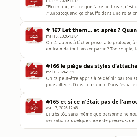
mai 29, 2026
11:12
“Florentine, est-ce que faire un break, c’es
?”&nbsp;quand ça chauffe dans une relation, c
système nerveux, tes poupées russes, tes vi
s'activent et là, ça déborde. Alors tu veux 
# 167 Let them… et après ? Quand
parce q
mai 15, 2026
12:04
On t’a appris à lâcher prise, à te protéger, à 
en train de tout laisser partir ? Ton couple, t
“protège ta paix”, “tu ne dois rien à perso
relations quand on les applique partout ? Et
#166 le piège des styles d’attac
mai 1, 2026
12:15
On t’a peut-être appris à te définir par ton s
joue ailleurs.Dans la relation. Dans l’espace
personnalité!Dans cet épisode, je t’emmène 
enfin, se transformer.Soutenez ce podcast 
#165 et si ce n'était pas de l'amo
par Acast.
avr. 17, 2026
12:48
Et très tôt, sans même que personne ne nous
sensation à quelque chose de précieux, de ra
Tu ressens ça, donc c’est que c’est fort. Tu r
ralentis un instant, si tu reviens dans ton c