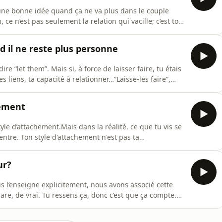
t une bonne idée quand ça ne va plus dans le couple
e n’est pas seulement la relation qui vacille; c’est ton
eux endroits d’abandon, de rejet, d’envahissement qui
couper, pas forcément parce que tu n’aimes plus, mais
 il ne reste plus personne
dire “let them”. Mais si, à force de laisser faire, tu étais
es liens, ta capacité à relationner…“Laisse-les faire”,
nne”…Ces phrases font du bien. Mais que deviennent nos
 si, derrière ce soulagement, se cachait une fu
hement
tyle d’attachement.Mais dans la réalité, ce que tu vis se
 entre. Ton style d'attachement n'est pas ta
au cœur de ce qui s’active vraiment… et de ce qui peut,
http://supporter.acast.com/l-espace-du-couple. Hébergé
ur?
 l’enseigne explicitement, nous avons associé cette
re, de vrai. Tu ressens ça, donc c’est que ça compte.
essens ça, donc c’est que c’est aimer.Et pourtant… si tu
orps, si tu écoutes autrement, il y a quelque chose de