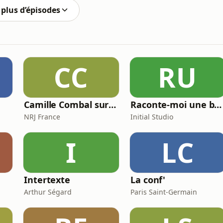
plus d’épisodes
CC
RU
Camille Combal sur NRJ
Raconte-moi une bêtise
NRJ France
Initial Studio
I
LC
e
Intertexte
La conf'
Arthur Ségard
Paris Saint-Germain