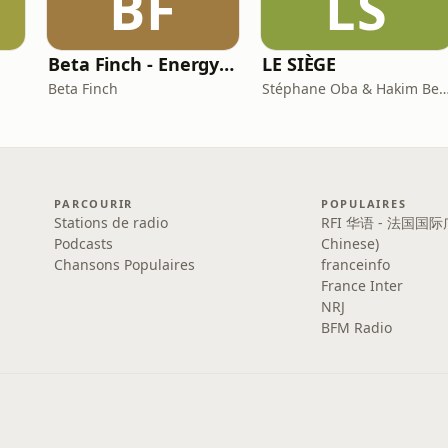
BF
LS
Beta Finch - Energy & Utilities - FR
LE SIÈGE
Beta Finch
Stéphane Oba & Hakim Be
PARCOURIR
POPULAIRES
Stations de radio
RFI 华语 - 法国国际
Podcasts
Chinese)
Chansons Populaires
franceinfo
France Inter
NRJ
BFM Radio