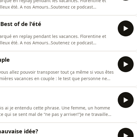
marqué en replay pendant les vacances. Florentine et
lleux été. A nos Amours..Soutenez ce podcast
le. Hébergé par Acast. Visitez acast.com/privacy pour
est of de l'été
marqué en replay pendant les vacances. Florentine et
lleux été. A nos Amours..Soutenez ce podcast
le. Hébergé par Acast. Visitez acast.com/privacy pour
uple
vous allez pouvoir transposer tout ça même si vous êtes
ières vacances en couple : le test que personne ne
p://supporter.acast.com/l-espace-du-couple. Hébergé
us d'informations.
fois ai je entendu cette phrase. Une femme, un homme
 qui se sent mal de “ne pas y arriver!”Je ne travaille
aque fois que je dis cela je vois de la surprise,
ce podcast http://supporter.acast.com/l-espace-du-
mauvaise idée?