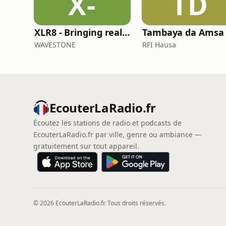
X-
TD
XLR8 - Bringing real-w orld learnings and experiences in Life Sciences
Tambaya da Amsa
WAVESTONE
RFI Hausa
EcouterLaRadio.fr
Écoutez les stations de radio et podcasts de
EcouterLaRadio.fr par ville, genre ou ambiance —
gratuitement sur tout appareil.
© 2026 EcouterLaRadio.fr. Tous droits réservés.