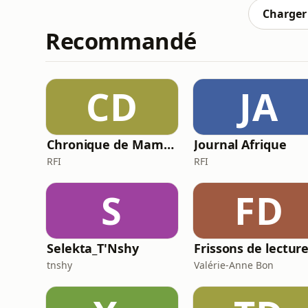
beau
Charger 
Recommandé
CD
JA
Chronique de Mamane
Journal Afrique
RFI
RFI
S
FD
Selekta_T'Nshy
Frissons de lectur
tnshy
Valérie-Anne Bon