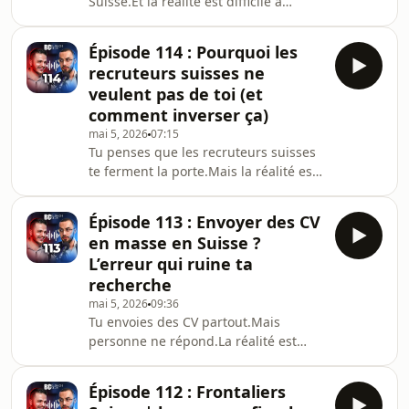
Suisse.Et la réalité est difficile à
et imposition française, absence de
accepter :Dans la majorité des cas, le
conversion co
problème vient de toiMais surtout tu
Épisode 114 : Pourquoi les
ne sais même pas pourquoiDans cet
recruteurs suisses ne
épisode, on va démonter les vraies
veulent pas de toi (et
raisons de cet échec.Première
comment inverser ça)
erreurTu es trop vagueLes recruteurs
mai 5, 2026
07:15
ne veulent pas des profils flousIls
Tu penses que les recruteurs suisses
veulent comprendre rapidement ce
te ferment la porte.Mais la réalité est
que tu apportesDeuxième erreurTu
différente :– Tu fais exactement ce
ne parles pas en
qu’ils ne supportent pas.Dans cet
Épisode 113 : Envoyer des CV
épisode, on parle d’un sujet que
en masse en Suisse ?
presque personne n’aborde : le choc
L’erreur qui ruine ta
culturel dans le recrutement en
recherche
Suisse.Car oui, le problème n’est pas
mai 5, 2026
09:36
ton niveau.– C’est ta manière de te
Tu envoies des CV partout.Mais
présenter.Tu vas comprendre
personne ne répond.La réalité est
pourquoi :1. Tu parles trop sans
brutale :– Ce n’est pas un problème
impactEn Suisse,
de quantité– C’est un problème de
Épisode 112 : Frontaliers
stratégieDans cet épisode, tu vas