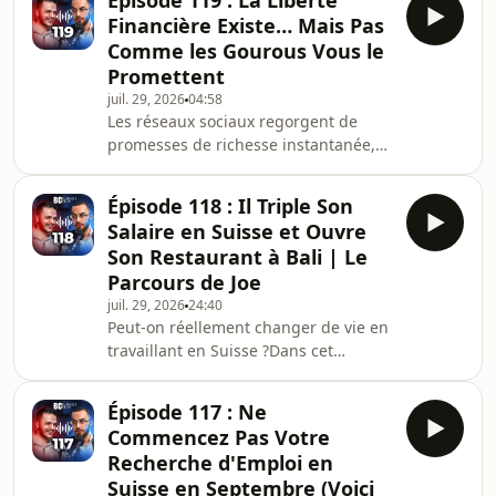
Épisode 119 : La Liberté
Financière Existe… Mais Pas
Comme les Gourous Vous le
Promettent
juil. 29, 2026
04:58
Les réseaux sociaux regorgent de
promesses de richesse instantanée,
de revenus passifs et de liberté
financière sans effort.Mais la réalité
Épisode 118 : Il Triple Son
est souvent bien différente.Dans cet
Salaire en Suisse et Ouvre
épisode, Jordan revient sur son
Son Restaurant à Bali | Le
propre parcours et partage les
Parcours de Joe
erreurs qu'il a commises avant de
juil. 29, 2026
24:40
trouver une stratégie durable.Après
Peut-on réellement changer de vie en
avoir testé plusieurs modèles comme
travaillant en Suisse ?Dans cet
le trading, les cryptomonnaies, le e-
épisode, Jordan reçoit Joe, ancien
commerce ou encor
vendeur en France, qui partage son
Épisode 117 : Ne
parcours depuis ses débuts avec un
Commencez Pas Votre
salaire proche du SMIC jusqu'à son
Recherche d'Emploi en
évolution professionnelle en
Suisse en Septembre (Voici
Suisse.Après avoir franchi la frontière,