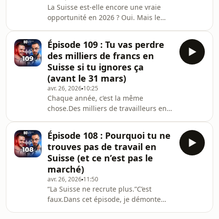
La Suisse est-elle encore une vraie
des filtres extrêmement strictsLe
opportunité en 2026 ? Oui. Mais le
niveau attendu est nettement
vrai sujet n’est plus si l’opportunité
supérieur à la moyenn
existe c’est si tu es prêt à la saisir
Épisode 109 : Tu vas perdre
avant que le marché devienne encore
des milliers de francs en
plus sélectif.Dans cet épisode, Jordan
Suisse si tu ignores ça
partage une conviction forte : les
(avant le 31 mars)
meilleures opportunités ne
avr. 26, 2026
10:25
disparaissent pas d’un coup elles
Chaque année, c’est la même
s’épuisent progressivement, pendant
chose.Des milliers de travailleurs en
que ceux qui agissent tôt prennent de
Suisse perdent de l’argent non pas
l’avan
parce qu’ils en gagnent moins, mais
Épisode 108 : Pourquoi tu ne
parce qu’ils ne comprennent pas le
trouves pas de travail en
système fiscal.Dans cet épisode, je
Suisse (et ce n’est pas le
t’explique pourquoi la période du 1er
marché)
janvier au 31 mars est cruciale.Si tu
avr. 26, 2026
11:50
passes cette date :– tu ne récupères
“La Suisse ne recrute plus.”C’est
plus rien– aucune seconde chance–
faux.Dans cet épisode, je démonte
parfois plusieurs milliers (voire
une croyance très répandue chez les
dizaines de