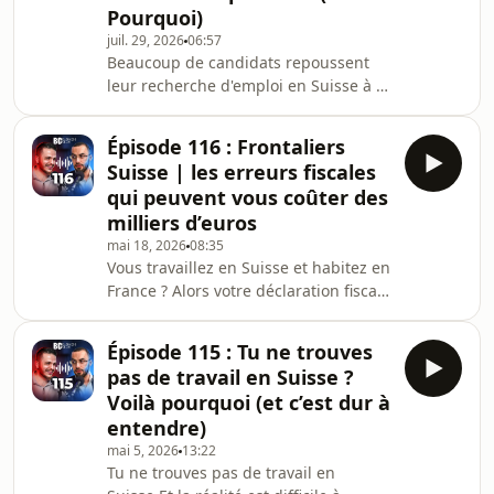
Pourquoi)
il découvre un environnement de
travail plus exigeant, mais aussi de
juil. 29, 2026
06:57
Beaucoup de candidats repoussent
meilleures perspectives d'évolution,
leur recherche d'emploi en Suisse à la
une capacité d'
rentrée, persuadés que tout s'arrête
pendant l'été.Pourtant, la réalité est
Épisode 116 : Frontaliers
bien différente.Dans cet épisode,
Suisse | les erreurs fiscales
Jordan explique pourquoi les mois de
qui peuvent vous coûter des
juin et juillet représentent une
milliers d’euros
période stratégique pour préparer
mai 18, 2026
08:35
son projet professionnel et
Vous travaillez en Suisse et habitez en
augmenter ses chances d'être recruté
France ? Alors votre déclaration fiscale
en Suisse.Vous découvrirez :•
mérite une attention
pourquoi certaines
particulière.Dans cet épisode, on
Épisode 115 : Tu ne trouves
décrypte les erreurs les plus
pas de travail en Suisse ?
fréquentes des travailleurs frontaliers
Voilà pourquoi (et c’est dur à
au moment de déclarer leurs revenus
entendre)
: mauvaise déclaration des revenus
mai 5, 2026
13:22
suisses, oubli du formulaire 3916,
Tu ne trouves pas de travail en
confusion entre imposition à la source