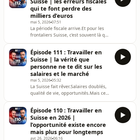
Suisse | les erreurs fiscales
comprendre pourquoi envoyer des
qui te font perdre des
candidatures massivement en Suisse
milliers d’euros
ne fonctionne pas.On va décortiquer
mai 5, 2026
07:51
les 4 vraies raisons :1. Les filtres
La période fiscale arrive.Et pour les
ATSPlus de 50% des entreprises
frontaliers Suisse, c’est souvent là que
utilisent des logiciels qui trient
l’argent se perd.Contrairement à un
automatiquement les CV.–
salarié classique en France, ta
Épisode 111 : Travailler en
déclaration n’est pas automatique.–
Suisse | la vérité que
Tu dois tout gérer toi-même– Et la
personne ne te dit sur les
moindre erreur peut coûter cherDans
salaires et le marché
cet épisode, tu vas enfin comprendre
mai 5, 2026
05:32
comment fonctionne la fiscalité
La Suisse fait rêver.Salaires doublés,
frontalier :Pourquoi tu dois remplir
qualité de vie, opportunités.Mais ce
les formulaires 2047, 2042 et
que personne ne te dit, c’est que le
3916Commen
marché suisse ne pardonne pas
Épisode 110 : Travailler en
l’approximation.Dans cet épisode, on
Suisse en 2026 |
casse les illusions.Tu vas comprendre
l’opportunité existe encore
pourquoi :Trouver un emploi en
mais plus pour longtemps
Suisse est bien plus difficile
avr. 26, 2026
06:16
qu’annoncéLes recruteurs appliquent