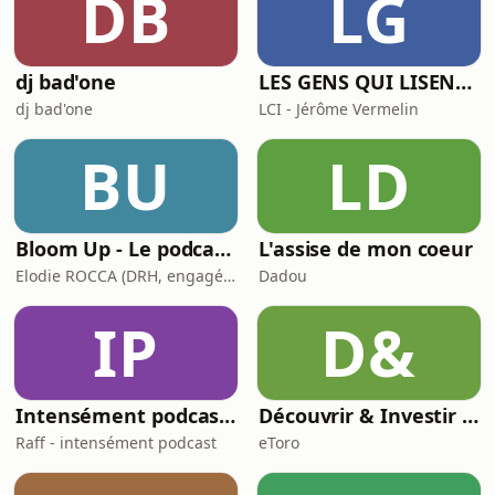
DB
LG
dj bad'one
LES GENS QUI LISENT SONT PLUS HEUREUX
dj bad'one
LCI - Jérôme Vermelin
BU
LD
Bloom Up - Le podcast des parents d'aujourd'hui
L'assise de mon coeur
Elodie ROCCA (DRH, engagée pour une parentalité épanouie)
Dadou
IP
D&
Intensément podcast - L'univers des HPI, Neuroatypiques & Co
Découvrir & Investir par etoro
Raff - intensément podcast
eToro