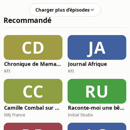
candidats qui cherchent un emploi en
Suisse… et qui accumulent les
Charger plus d’épisodes
refus.La réalité ?Le marché n’a jamais
Recommandé
été aussi dynamique.Mais il est aussi
devenu extrêmement compétitif.Si tu
n’obtiens pas de résultats aujourd’hui,
ce n’est pas un problème
CD
JA
d’opportunités.C’est un problème
d’adaptation.Je t’
Chronique de Mamane
Journal Afrique
RFI
RFI
CC
RU
Camille Combal sur NRJ
Raconte-moi une bêtise
NRJ France
Initial Studio