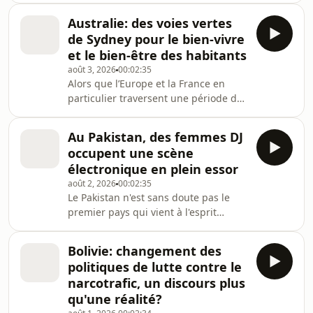
gisement ferma en 2022. L'entreprise
eu lieu le 4 août 2020. La catastrophe
suédoise Bol
Australie: des voies vertes
a tué 235 personnes, fait 6 500
de Sydney pour le bien-vivre
blessés et ravagé un tiers de la
et le bien-être des habitants
capitale libanaise. C’est l’une des plus
août 3, 2026
00:02:35
grandes explosions non nucléaires de
Alors que l’Europe et la France en
l’histoire. Après avoir été bloquée
particulier traversent une période de
pendant de longues années à cause
canicule sans précédent, dans des
de l’hostilité de la classe politique,
pays déjà habitués aux fortes
l’enquêt
Au Pakistan, des femmes DJ
chaleurs, on tente également de
occupent une scène
s’adapter au réchauffement
électronique en plein essor
climatique. C’est notamment le cas de
août 2, 2026
00:02:35
la ville de Sydney, en Australie, où l’un
Le Pakistan n'est sans doute pas le
des moyens envisagés pour faire
premier pays qui vient à l'esprit
baisser la température, c’est
quand on parle de musique
d’aménager des voies vertes,
électronique. Et, pourtant, à Karachi,
autrement dit, des pistes cyclabl
Bolivie: changement des
la plus grande ville du pays, une
politiques de lutte contre le
scène « underground » s'est
narcotrafic, un discours plus
développée ces dernières années.
qu'une réalité?
Avec une nouveauté : l'arrivée de