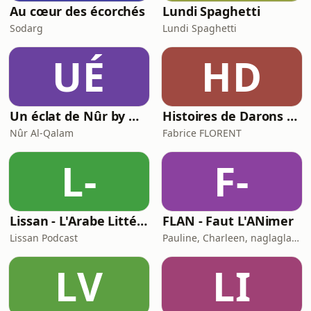
Au cœur des écorchés
Lundi Spaghetti
Sodarg
Lundi Spaghetti
UÉ
HD
Un éclat de Nûr by Nûr Al-Qalam
Histoires de Darons (des pères qui parlent de paternité)
Nûr Al-Qalam
Fabrice FLORENT
L-
F-
Lissan - L'Arabe Littéraire au Quotidien
FLAN - Faut L'ANimer
Lissan Podcast
Pauline, Charleen, naglaglasson, Élabète
LV
LI