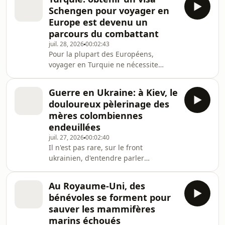
experts, elles séduisent désormais de
Schengen pour voyager en
plus en plus l'électorat progressiste,
Europe est devenu un
ainsi que les personnes de couleur et
parcours du combattant
LGBTQ+, surtout depuis la réélection
juil. 28, 2026
00:02:43
de Donald Trump en novembre 2024.
Pour la plupart des Européens,
Illustration à Lancaster, dans le sud-
voyager en Turquie ne nécessite
est de la Pennsylvanie. De notre
aucun visa. Pour les Turcs, en
envoyé spéc
revanche, il est devenu très
Guerre en Ukraine: à Kiev, le
compliqué d'obtenir le précieux
douloureux pèlerinage des
sésame pour l'espace Schengen. Près
mères colombiennes
de 1,3 million d'entre eux ont fait une
endeuillées
demande en 2025. Délais
juil. 27, 2026
00:02:40
interminables, rendez-vous
Il n'est pas rare, sur le front
introuvables, demandes en hausse et
ukrainien, d'entendre parler
refus de plus en plus fréquents : la
espagnol. Les Colombiens forment
« crise des visas », comme la qualifie
aujourd'hui le principal contingent de
la pre
Au Royaume-Uni, des
volontaires étrangers engagés aux
bénévoles se forment pour
côtés de l'armée ukrainienne. Ils
sauver les mammifères
seraient plus de 7 000 à s'être enrôlés
marins échoués
depuis l'invasion russe à grande