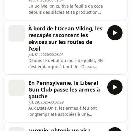
août 1, 2026
00:02:34
femmes DJ, de plus en plus
En Bolivie, on cultive la feuille de coca
nombreuses malgré les tabous. Car
depuis des siècles et sa production
dans ce pays aux valeurs
est en partie légale. Pendant 20 ans,
traditionnelles, la musique religieuse
la gauche a mené des politiques
et dévotion
À bord de l'Ocean Viking, les
favorables à cette culture, mais
rescapés racontent les
depuis plusieurs années, la
sévices sur les routes de
production illégale pour le narcotrafic
l'exil
est en augmentation. Avec le retour
juil. 31, 2026
00:03:01
de la droite au pouvoir fin 2025, c’est
Depuis le début du mois de juillet, RFI
une nouvelle stratégie qui est mise en
s’est embarqué à bord de l’Ocean
place : discours de fermeté et rappr
Viking, le bateau de sauvetage affrété
par l’ONG française SOS
En Pennsylvanie, le Liberal
Méditerranée. Patrouillant dans les
Gun Club passe les armes à
eaux internationales au large de la
gauche
Libye, le navire humanitaire a
juil. 29, 2026
00:02:29
effectué samedi 18 juillet son premier
Aux États-Unis, les armes à feu ont
sauvetage de l’été. L’équipage a
longtemps été associées à une
secouru 38 migrants principalement
population blanche, rurale et
issus d’Érythrée, du Soudan et de
conservatrice. Mais à en croire les
Somalie. Sous un sol
Turquie: obtenir un visa