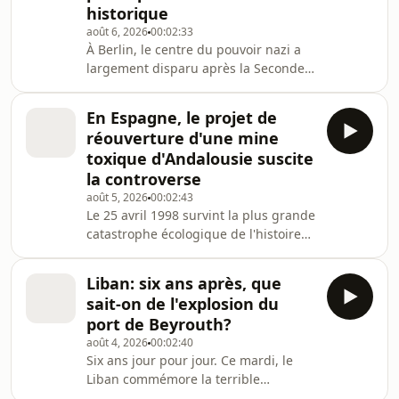
Betulia, dans la région d'Antioquia, où
historique
une école avait dû fermer ses p
août 6, 2026
00:02:33
À Berlin, le centre du pouvoir nazi a
largement disparu après la Seconde
Guerre mondiale. Un grand bunker,
sous l'ancienne chancellerie d'Adolf
En Espagne, le projet de
Hitler, est menacé par un projet
réouverture d'une mine
immobilier. Historiens et experts se
toxique d'Andalousie suscite
mobilisent pour sauver ce vestige qui
la controverse
pourrait servir de mémorial consacré
août 5, 2026
00:02:43
au pouvoir nazi. « Le seul élément qui
Le 25 avril 1998 survint la plus grande
vous indique que le bunker de Hitler
catastrophe écologique de l'histoire
se tenait ici, c'est ce panneau. C'
de l'Espagne. Aux abords de Séville,
près de la bourgade d'Aznalcollar, la
Liban: six ans après, que
digue du bassin de décantation
sait-on de l'explosion du
minière se rompt. Résultat : six
port de Beyrouth?
millions de mètres cubes de boue
août 4, 2026
00:02:40
toxique déversés dans le bassin du
Six ans jour pour jour. Ce mardi, le
fleuve Guadiamar, contaminant 4 600
Liban commémore la terrible
hectares sur 63 kilomètres. Le
explosion du port de Beyrouth qui a