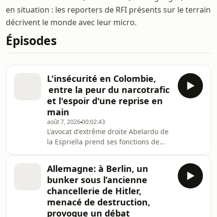
en situation : les reporters de RFI présents sur le terrain
décrivent le monde avec leur micro.
Épisodes
L'insécurité en Colombie,
entre la peur du narcotrafic
et l'espoir d'une reprise en
main
août 7, 2026
00:02:43
L'avocat d'extrême droite Abelardo de
la Espriella prend ses fonctions de
président de la Colombie vendredi 7
août 2026. Il a promis une lutte plus
Allemagne: à Berlin, un
ferme contre les groupes armés et les
bunker sous l’ancienne
narcotrafiquants. Dans les zones
chancellerie de Hitler,
rurales, meurtries par la violence de
menacé de destruction,
ces groupes, les habitants attendent
provoque un débat
beaucoup de l'État. C'est le cas à