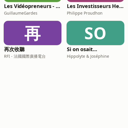
Les Vidéopreneurs - Le Podcast des vidéastes entrepreneurs.
Les Investisseurs Heureux : le podcast sans langue de bois
GuillaumeGardes
Philippe Proudhon
再
SO
再次收聽
Si on osait...
RFI - 法國國際廣播電台
Hippolyte & Joséphine