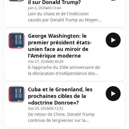
il sur Donald Trump?
l'enlisement et la reprise des
juin 3, 2026
00:13:44
hostilités.Même si les négociations de
Loin du chaos et de l'indécision
paix se poursuivent, les perspectives
causés par Donald Trump au Moyen-
d'un succès américano-israélien
Orient, les États-Unis connaissent une
rapide sont faibles. Quant au cessez-
autre actualité durant ce printemps:
le-feu
George Washington: le
celle des primaires pour les élections
premier président états-
de mi-mandat (midterms). Partout
unien face au miroir de
dans le pays, les électeurs et
l'Amérique moderne
électrices sélectionnent les
mai 27, 2026
00:36:29
candidat·es qui les représenteront en
À l'approche du 250e anniversaire de
novembre prochain. Ce mardi 2 juin,
la déclaration d'indépendance des
c'était une étape importante de ces
États-Unis, la figure de George
primaires: on vo
Washington, premier président
Cuba et le Groenland, les
américain (1789-1797), fascine
prochaines cibles de la
toujours autant qu'elle interroge.
«doctrine Donroe»?
Comment cet homme, qui a d'abord
mai 20, 2026
00:12:52
servi fidèlement la Couronne
De retour de Chine, Donald Trump
britannique, en est-il venu à mener la
continue de tergiverser sur la
rébellion contre le roi George III?
manière de gérer la guerre en Iran. Il
Comment a-t-il réussi à inventer et