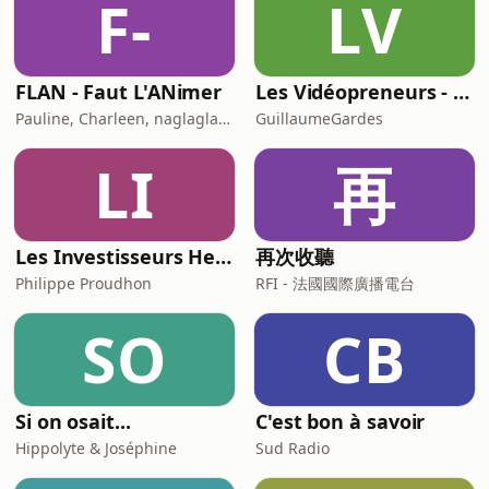
F-
LV
FLAN - Faut L'ANimer
Les Vidéopreneurs - Le Podcast des vidéastes entrepreneurs.
Pauline, Charleen, naglaglasson, Élabète
GuillaumeGardes
LI
再
Les Investisseurs Heureux : le podcast sans langue de bois
再次收聽
Philippe Proudhon
RFI - 法國國際廣播電台
SO
CB
Si on osait...
C'est bon à savoir
Hippolyte & Joséphine
Sud Radio