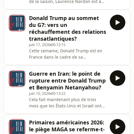
de la saison, Laurence Nardon est à
Mexique.Ce mardi 30 juin, la France
Washington afin d'analyser, sur place,
s'est qualifiée pour les h
l'actualité états-unienne. II y aurait
Donald Trump au sommet
beaucoup à dire, entre les mauvais
du G7: vers un
chiffres de Donald Trump dans les
réchauffement des relations
sondages et les récents
transatlantiques?
développements en matière de
juin 17, 2026
00:12:15
politique étrangère. Mais nous avons
Cette semaine, Donald Trump est en
choisi de nous pencher cette semaine
France dans le cadre de sa
sur deux événements, ou plutôt deux
participation au sommet du G7. Arrivé
célébrations, orga
le lundi 15 juin à Évian (Haute-Savoie),
Guerre en Iran: le point de
où se tient la rencontre, le président
rupture entre Donald Trump
états-unien s'est montré très satisfait
et Benyamin Netanyahou?
de la conclusion de son «deal», ou
juin 10, 2026
00:13:22
plutôt d'un protocole d'accord, avec
Cela fait maintenant plus de trois
l'Iran. La réouverture du détroit
mois que les États-Unis et Israël ont
d'Ormuz, entre autres, serait déjà
déclenché une guerre contre l'Iran et
prévue. Mais à quel prix?Si le prix du
au moment de l'enregistrement de cet
Primaires américaines 2026:
épisode de New Deal, mercredi 10
le piège MAGA se referme-t-
juin, la situation oscillait entre