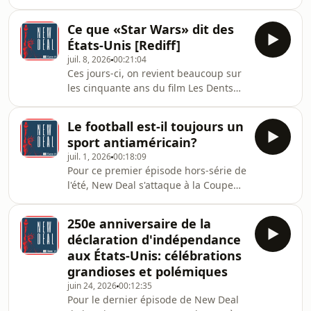
proposer une leçon d'histoire. Nous
de compréhension sur le mouvement
allons nous intéresser au New Deal,
politique en place à la Mai
Ce que «Star Wars» dit des
cette grande politique qui a donné
États-Unis [Rediff]
son nom à notre podcast. Une grande
juil. 8, 2026
00:21:04
politique très sociale, adoptée par le
Ces jours-ci, on revient beaucoup sur
président Franklin Delano Roosevelt
les cinquante ans du film Les Dents
pour répondre à la crise de 1929.Dans
de la mer, sorti en juin 1975 aux États-
ce nouvel épisode hors-série, nous
Unis. Mais avec New Deal, nous
allons revenir sur la mise en place, le
Le football est-il toujours un
partons plus loin, beaucoup plus loin:
dérou
sport antiaméricain?
nous partons dans l'espace! Pour ce
juil. 1, 2026
00:18:09
premier hors-série de l'été 2025, nous
Pour ce premier épisode hors-série de
allons parler des films Star Wars, qui
l'été, New Deal s'attaque à la Coupe
représentent l'une des réalisations les
du monde de football 2026, qui bat
plus retentissantes de la culture
son plein dans les stades nord-
populaire américaine. Dès 19
250e anniversaire de la
américains et sur nos écrans de
déclaration d'indépendance
télévision. C'est une édition
aux États-Unis: célébrations
gigantesque cette année, avec
grandioses et polémiques
quarante-huit équipes et un total de
juin 24, 2026
00:12:35
104 matchs disputés sur trois pays, le
Pour le dernier épisode de New Deal
Canada, les États-Unis et le