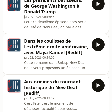
Les présidents bâtisseurs:
York&nbsp;– Un laboratoire pour la
de George Washington à
gauche, paru le 11 février 2026 aux
Donald Trump
Éditions Textuel. Spécialiste des États-
juil. 29, 2026
00:16:55
Unis, il enseigne l'histoire américaine
Pour ce deuxième épisode hors-série
et la théorie critique à l'université
de l'été de New Deal, on parle des
Johns-Hopkins (Baltimore,
présidents américains bâtisseurs à
Maryland).Figure montante de la
Washington. On sait que les
gauche états-unienne, Zoh
Dans les coulisses de
présidents français ont aimé laisser
l'extrême droite américaine,
une empreinte de leur passage en
avec Maya Kandel [Rediff]
lançant de grands projets
juil. 22, 2026
00:19:06
architecturaux à Paris. Existe-t-il une
Cette semaine dans&nbsp;New Deal,
tradition comparable aux États-Unis
nous vous proposons un épisode un
et dont Donald Trump serait
peu spécial, car Laurence Nardon
aujourd'hui le dernier avatar?Dans un
reçoit Maya Kandel pour parler du
précédent épisode du podcast
Aux origines du tournant
trumpisme. Cette chercheuse
historique du New Deal
indépendante et consultante associée
[Rediff]
à l'université Sorbonne-Nouvelle a
juil. 15, 2026
00:19:39
écrit&nbsp;Une première histoire du
C'est l'été, c'est le moment de
trumpisme&nbsp;(Gallimard, mai
délaisser l'actualité pour vous
2025), un ouvrage qui donne des clés