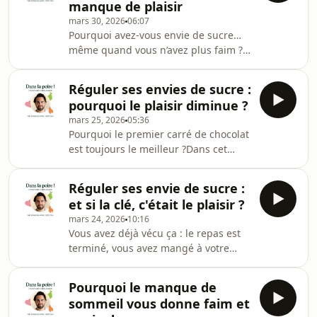
manque de plaisir
la voleuse de joie”.Pourquoi notre
mars 30, 2026
06:07
cerveau se compare-t-il autant aux
Pourquoi avez-vous envie de sucre…
autres ? Pourquoi une assiette, un
même quand vous n’avez plus faim ?
corps, une perte de poids, une photo
On parle souvent de volonté,
Instagram ou un simple “moi, le
d’habitudes ou d’addiction au sucre.
sucre, j’ai
Réguler ses envies de sucre :
Mais dans cet épisode, je vous
pourquoi le plaisir diminue ?
propose un autre regard : et si vos
mars 25, 2026
05:36
envies de sucre n’avaient rien à voir
Pourquoi le premier carré de chocolat
avec votre alimentation ?3ème volet
est toujours le meilleur ?Dans cet
de cet épisode complémentaire sur
épisode, découvrez le mécanisme du
les envies de sucre : qui arrive 4 jours
rassasiement sensoriel spécifique et
plus tard que prévu. Préféré
Réguler ses envie de sucre :
comment il influence vos envies de
m'écouter, marcher,
et si la clé, c'était le plaisir ?
sucre, vos portions… et votre capacité
mars 24, 2026
10:16
à vous arrêter au juste moment pour
Vous avez déjà vécu ça : le repas est
vous. Dans ce deuxième acte (plus
terminé, vous avez mangé à votre
court), on entre dans un mécanisme
faim… et pourtant, une envie de sucré
clé, souvent méconnu : le
arrive. Un carré de chocolat, un
rassasiement sensoriel
Pourquoi le manque de
biscuit, “juste un petit truc”. Et
spécifique.Derrière ce term
sommeil vous donne faim et
souvent, ça ne s’arrête pas là.Lisez ma