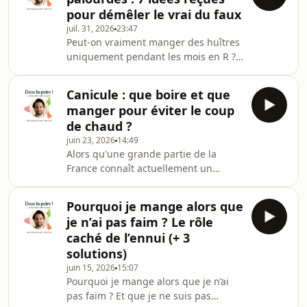
pour démêler le vrai du faux
juil. 31, 2026
23:47
Peut-on vraiment manger des huîtres
uniquement pendant les mois en R ?
Les coquillages font-ils monter le
cholestérol ? Sont-ils trop salés,
Canicule : que boire et que
pauvres en protéines ou mauvais
manger pour éviter le coup
pour l'environnement ?Si vous êtes
de chaud ?
pressé.e, go sur cette page pour
juin 23, 2026
14:49
découvrir la recette simple et
Alors qu'une grande partie de la
bonne !Entre traditions culinaires,
France connaît actuellement un
idées reçues et recommandations
épisode de fortes chaleurs avec 54
nutritionnelles, les coquillages
départements en vigilance canicule,
traînent une réputation par
Pourquoi je mange alors que
j'ai décidé de re-diffuser cet épisode
je n’ai pas faim ? Le rôle
plus utile que jamais. Psssttt ! Dans
caché de l’ennui (+ 3
cette édition de ma newsletter, vous
solutions)
trouverez le guide des 10 recettes
juin 15, 2026
15:07
hydratantes et faciles à faire !-Que
Pourquoi je mange alors que je n’ai
faut-il manger quand le thermomètre
pas faim ? Et que je ne suis pas
dépasse 35 °C ? -Quels aliments