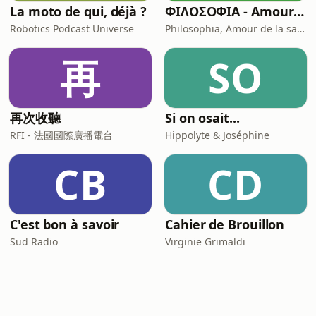
La moto de qui, déjà ?
ΦΙΛΟΣΟΦΙΑ - Amour de la sagesse - L'histoire de la philosophie
Robotics Podcast Universe
Philosophia, Amour de la sagesse
再
SO
再次收聽
Si on osait...
RFI - 法國國際廣播電台
Hippolyte & Joséphine
CB
CD
C'est bon à savoir
Cahier de Brouillon
Sud Radio
Virginie Grimaldi