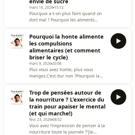
envie de sucre
newsletter : ENVIES DE SUCRE :
mars 16, 2026
15:12
pourquoi elles persistent, et comment
Pourquoi a-t-on plus faim quand on
en sortir sans lutterPour mieux
dort mal ? Pourquoi les aliments
comprendre et réguler vos envies de
sucrés ou gras deviennent-ils
sucre. On a longtemps expliqué ces
soudainement irrésistibles après une
envies par
Pourquoi la honte alimente
mauvaise nuit ? Est-ce irréversible ?
les compulsions
Dans cet épisode de Dans la poire !, je
alimentaires (et comment
vous propose d’explorer ce que la
briser le cycle)
science dit aujourd’hui sur le lien
mars 9, 2026
20:08
entre manque de sommeil et
Plus vous avez honte, plus vous
comportement alimentaire.On entend
mangez.C'est dur non ?Pourquoi la
souvent que manger tard ou certains
honte après avoir mangé peut-elle
aliments peuvent per
renforcer les compulsions
Trop de pensées autour de
alimentaires au lieu de les empêcher
la nourriture ? L’exercice du
?Dans cet épisode de Dans la poire !,
train pour apaiser le mental
je vous propose d’explorer un maillon
(et qui marche!)
souvent invisible du cycle de
févr. 23, 2026
08:52
l’alimentation émotionnelle : ce qui se
Vous avez l’impression de penser à la
passe juste après l’épisode de
nourriture toute la journée ?“J’ai
compulsion.On parle beaucoup des