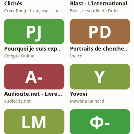
Clichés
Blast - L’international
Croix-Rouge française - Louie Media
Blast, le souffle de l’info
PJ
PD
Pourquoi je suis expert(e)-comptable ?
Portraits de chercheur(e)s en études aréales
Compta Online
Inalco
A-
Y
Audiocite.net - Livres audio gratuits
Yovovi
audiocite.net
Mawéna Rainard
LM
Φ-