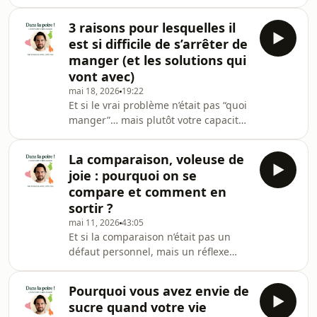
stressé.e ? Episode pour cet été, mais
favorisent
clairement pas que ! Quand on parle
3 raisons pour lesquelles il
de comportements alimentaires, on
est si difficile de s’arrêter de
évoque souvent le stress, les
manger (et les solutions qui
émotions difficiles, la fatigue ou
vont avec)
encore les compulsions alimentaires.
mai 18, 2026
19:22
Pourtant, les recherches en
Et si le vrai problème n’était pas “quoi
psychologie montrent que l’ennui
manger”… mais plutôt votre capacité
peut lui aussi influencer notre rapport
à écouter votre faim, votre
à la nourriture et
rassasiement et vos sensations
La comparaison, voleuse de
alimentaires au quotidien ? 🍽️Ps : je
joie : pourquoi on se
vous ai mis vos 14 repas offerts ici !
compare et comment en
(planning, liste de courses et plein de
sortir ?
trucs à télécharger
mai 11, 2026
43:05
gratuitement!).Dans cet épisode, je
Et si la comparaison n’était pas un
parle d’un sujet que beaucoup vivent
défaut personnel, mais un réflexe
sans toujours réussir à mettre des
profondément humain ?Dans cet
mots dessus : cette
épisode de Dans la poire !, j'explore
Pourquoi vous avez envie de
une phrase célèbre : “Comparison is
sucre quand votre vie
the thief of joy”, “la comparaison est