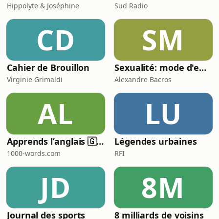
Hippolyte & Joséphine
Sud Radio
CD
SM
Cahier de Brouillon
Sexualité: mode d'emploi
Virginie Grimaldi
Alexandre Bacros
AL
LU
Apprends l’anglais 🇬🇧 pendant ton sommeil 😴 1000 phrases pour débutants | avec 1000-words.com
Légendes urbaines
1000-words.com
RFI
JD
8M
Journal des sports
8 milliards de voisins