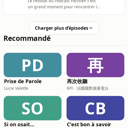
Le Festival du Podcast Parisien c'est
s’adonner pendant 30mn aux joies du
un grand moment pour rencontrer la
self-branling. On rend hommage
crème de la crème de l'industrie du
dans cet épisode aux meilleurs
podcast et se renseigner sur les
d’entre nous
tendances du milieu. Fleuron de
Charger plus d’épisodes
l'industrie, la plateforme audio
Recommandé
Proutify représentée par Etienne Van
Samer, vient nous expliquer comment
au mieux exploiter les relations
parasociales entre créateurs de
PD
再
contenus et consommateurs afin de
bien traire la vache
Prise de Parole
再次收聽
Lucie Valette
RFI - 法國國際廣播電台
SO
CB
Si on osait...
C'est bon à savoir