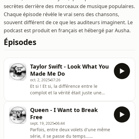
secrètes derrière des morceaux de musique populaires.
Chaque épisode révèle le vrai sens des chansons,
souvent différent de ce que les auditeurs imaginent. Le
podcast est produit en français et hébergé par Ausha.
Épisodes
Taylor Swift - Look What You
Made Me Do
oct. 2, 2025
07:26
Et si ! Et si, la différence entre le
complot et la vérité était juste une
histoire de preuves ?Dans cet ultime
épisode du triptyque des chats de
Queen - I Want to Break
Détournement de Sons, nous vous
Free
parlons du vrai sens de Look What
sept. 19, 2025
06:44
You Made Me Do de Taylor Swift !Mais
Parfois, entre deux volets d'une même
aussi de complitisme… et forcément
série, il se passe du temps...
de chats.Hébergé par Ausha. Visitez