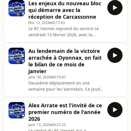
Les enjeux du nouveau bloc
deuxième de Pro D2, on vous propose
qui démarre avec la
l’avant-match complet avec notre
réception de Carcassonne
invité Wilfrid Lahaye, l’homme chargé
févr. 12, 2026
00:17:03
de détecter les futurs talents du RC
Le RC Vannes reprend du service ce
Vannes.
vendredi 13 février 2026, avec la
réception de Carcassonne. Blessés
pas encore prêts, retour sur le terrain
Au lendemain de la victoire
d'Anthony Bouthier, enjeux de ce
arrachée à Oyonnax, on fait
nouveau bloc... Romain Houeix,
le bilan de ce mois de
journaliste à Hit West et Océane,
janvier
Juliette Michenaud et Jean-Luc Loury
janv. 30, 2026
00:16:47
d'Ouest-France font le point après ces
Deuxième déplacement en une
deux semaines de pause.
semaine pour les Vannetais. Ce jeudi
29 janvier, le leader s’est de nouveau
imposé sur la pelouse d’Oyonnax, une
Alex Arrate est l'invité de ce
semaine après sa victoire sur le fil
premier numéro de l'année
face à Grenoble.
2026
janv. 15, 2026
00:27:22
Le centre du RC Vannes qui a