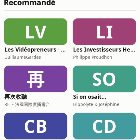
Recommandé
l’arrivée de trois nouveaux joueurs ces
dernières semaines. On fait le point
aussi sur l’infirmerie bretonne, avant
le match contre Agen ce vendredi soir,
LV
LI
pour la 12e journée de Pro
Les Vidéopreneurs - Le Podcast des vidéastes entrepreneurs.
Les Investisseurs Heureux : le podcast sans langue de bois
GuillaumeGardes
Philippe Proudhon
再
SO
再次收聽
Si on osait...
RFI - 法國國際廣播電台
Hippolyte & Joséphine
CB
CD