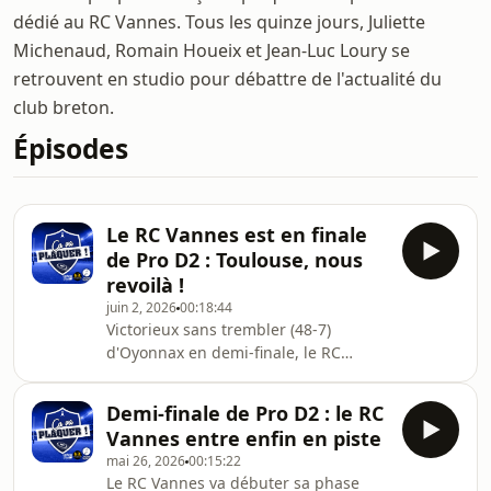
dédié au RC Vannes. Tous les quinze jours, Juliette
Michenaud, Romain Houeix et Jean-Luc Loury se
retrouvent en studio pour débattre de l'actualité du
club breton.
Épisodes
Le RC Vannes est en finale
de Pro D2 : Toulouse, nous
revoilà !
juin 2, 2026
00:18:44
Victorieux sans trembler (48-7)
d'Oyonnax en demi-finale, le RC
Vannes met le cap vers Toulouse où il
affrontera en finale Provence,
Demi-finale de Pro D2 : le RC
vainqueur de Colomiers. Les
Vannes entre enfin en piste
journalistes d'Ouest-France, Hit West
mai 26, 2026
00:15:22
et Océane Juliette Michenaud, Jean-
Le RC Vannes va débuter sa phase
Luc Loury et Romain Houeix