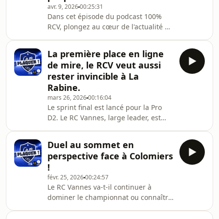
avr. 9, 2026
00:25:31
Dans cet épisode du podcast 100%
RCV, plongez au cœur de l'actualité du
club aux côtés de Romain Houeix,
Jean-Luc Loury et Quentin Burban de
La première place en ligne
Ouest-France. Avec la présence
de mire, le RCV veut aussi
exceptionnelle de l'ancien joueur de
rester invincible à La
Vannes, Jérémie Abiven, découvrez les
Rabine.
secrets de la saison impressionnante
mars 26, 2026
00:16:04
des vannetais qui marque la Pro D2
Le sprint final est lancé pour la Pro
de son empreinte.
D2. Le RC Vannes, large leader, est
déjà quasiment qualifié pour la demi-
finale. Comment gérer ces sept
Duel au sommet en
derniers matches de saison régulière
perspective face à Colomiers
? On en débat cette semaine.
!
févr. 25, 2026
00:24:57
Le RC Vannes va-t-il continuer à
dominer le championnat ou connaître
sa première défaillance à La Rabine ?
À l’approche de la réception du