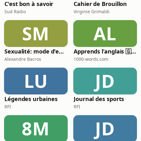
C'est bon à savoir
Cahier de Brouillon
Sud Radio
Virginie Grimaldi
SM
AL
Sexualité: mode d'emploi
Apprends l’anglais 🇬🇧 pendant ton sommeil 😴 1000 phrases pour débutants | avec 1000-words.com
Alexandre Bacros
1000-words.com
LU
JD
Légendes urbaines
Journal des sports
RFI
RFI
8M
JD