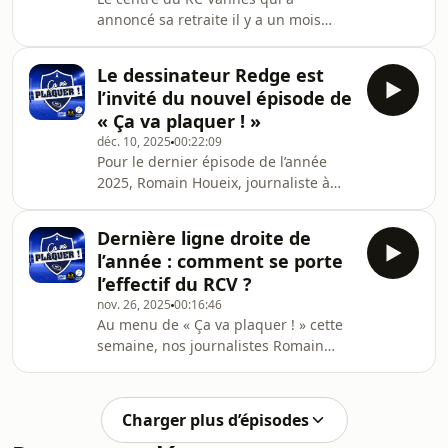
annoncé sa retraite il y a un mois
revient sur cette nouvelle vie qui
commence pour lui. Avec Romain
Le dessinateur Redge est
Houeix, journaliste à Hit West et
l’invité du nouvel épisode de
Océane, Juliette Michenaud et Jean-
« Ça va plaquer ! »
Luc Loury d'Ouest-France, ils
déc. 10, 2025
00:22:09
débriefent la première victoire de
Pour le dernier épisode de l’année
l'année face à Mont-de-Marsan et se
2025, Romain Houeix, journaliste à
projettent sur la réception de Brive
Océane et Hit West, Jean-Luc Loury et
samedi soir.
Juliette Michenaud, journalistes à
Dernière ligne droite de
Ouest-France, reçoivent le
l’année : comment se porte
dessinateur Redge, qui crayonne avec
l’effectif du RCV ?
humour après chaque match du RC
nov. 26, 2025
00:16:46
Vannes. Ensemble, ils reviennent sur
Au menu de « Ça va plaquer ! » cette
la rencontre des Bretons à
semaine, nos journalistes Romain
Carcassonne, sur le dernier match de
Houeix (Hit West et Océane), Jean-Luc
l’année à domicile contre Biarritz
Loury et Juliette Michenaud (Ouest-
vendredi, sur les moments
France) font le point sur l’effectif du
Charger plus d’épisodes
RC Vannes, alors que le groupe a vu