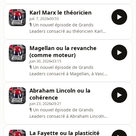
von Clausewitz et l'art de la stratégie.
Bonne écoute !Deux figures
Karl Marx le théoricien
incontournables de l'histoire de la
juil. 7, 2026
30:55
stratégie militaire et politique, Sun
🎙️ Un nouvel épisode de Grands
Tzu et Carl von Clausewitz, ont
Leaders consacré au théoricien Karl
profondément marqué la pensée
Marx et à son épouse Jenny. Bonne
moderne. 😌 Tandis que le premier,
écoute !Hébergé par Audiomeans.
philosophe chinois du VIe siècle avant
Magellan ou la revanche
Visitez audiomeans.fr/politique-de-
J.C., préconise l'art de gagner sans
(comme moteur)
confidentialite pour plus
combattre, le second
juin 30, 2026
33:15
d'informations.
🎙️ Un nouvel épisode de Grands
Leaders consacré à Magellan, à Vasco
de Gama et à la revanche (comme
moteur). Bonne écoute !Hébergé par
Abraham Lincoln ou la
Audiomeans. Visitez
cohérence
audiomeans.fr/politique-de-
juin 23, 2026
29:21
confidentialite pour plus
🎙️ Un nouvel épisode de Grands
d'informations.
Leaders consacré à Abraham Lincoln,
au Général Lee et à la cohérence.
Bonne écoute !Hébergé par
La Fayette ou la plasticité
Audiomeans. Visitez