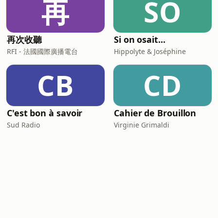
再
SO
再次收聽
Si on osait...
RFI - 法國國際廣播電台
Hippolyte & Joséphine
CB
CD
C'est bon à savoir
Cahier de Brouillon
Sud Radio
Virginie Grimaldi