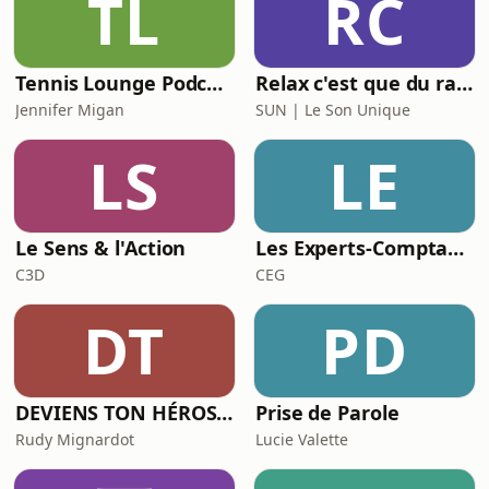
TL
RC
Tennis Lounge Podcast 🇬🇧/🇫🇷: Mental Performance, Insiders Interviews, The Stories that Shape(d) the Game
Relax c'est que du rap invite...
Jennifer Migan
SUN | Le Son Unique
LS
LE
Le Sens & l'Action
Les Experts-Comptables de demain !
C3D
CEG
DT
PD
DEVIENS TON HÉROS | Podcast entrepreneuriat, prise de parole et vidéo
Prise de Parole
Rudy Mignardot
Lucie Valette