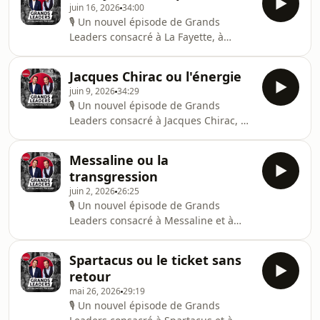
juin 16, 2026
34:00
audiomeans.fr/politique-de-
🎙️ Un nouvel épisode de Grands
confidentialite pour plus
Leaders consacré à La Fayette, à
d'informations.
Madame de Staël et à la plasticité.
Bonne écoute !Hébergé par
Jacques Chirac ou l'énergie
Audiomeans. Visitez
juin 9, 2026
34:29
audiomeans.fr/politique-de-
🎙️ Un nouvel épisode de Grands
confidentialite pour plus
Leaders consacré à Jacques Chirac, à
d'informations.
Jean-Marie Le Pen et à l'énergie.
Bonne écoute !Hébergé par
Messaline ou la
Audiomeans. Visitez
transgression
audiomeans.fr/politique-de-
juin 2, 2026
26:25
confidentialite pour plus
🎙️ Un nouvel épisode de Grands
d'informations.
Leaders consacré à Messaline et à
Agrippine la jeune. Bonne écoute ! 🎧
Icônes de la liberté et de
Spartacus ou le ticket sans
l'authenticité, ces deux personnalités
retour
hors normes ont marqué leur époque
mai 26, 2026
29:19
par leur talent, leur charisme et leur
🎙️ Un nouvel épisode de Grands
refus des conventions. Franck Ferrand