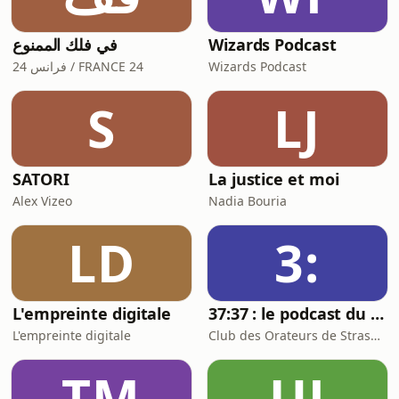
في فلك الممنوع
Wizards Podcast
فرانس 24 / FRANCE 24
Wizards Podcast
S
LJ
SATORI
La justice et moi
Alex Vizeo
Nadia Bouria
LD
3:
L'empreinte digitale
37:37 : le podcast du Club des Orateurs de Strasbourg
L'empreinte digitale
Club des Orateurs de Strasbourg
TM
UJ