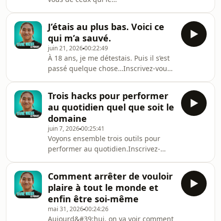
que le monde change, changez à
valorisent.Inscrivez-vous
l’intérieur, cliquez ici pour voir
gratuitement à la présentation offerte
comment démarrer votre
J’étais au plus bas. Voici ce
: &quot;Création de la Réalité&quot;
transformation 👉
qui m’a sauvé.
👉 ⁠https://www.ecolevm.fr/cr-
⁠⁠https://www.ecolevm.fr/go?
juin 21, 2026
00:22:49
presentation?
utm_source=spotify⁠⁠🎁 Notre méthode
À 18 ans, je me détestais. Puis il s’est
utm_source=spotify⁠N’attendez pas
passé quelque chose…Inscrivez-vous
que le monde change, changez à
gratuitement à la présentation offerte
l’intérieur, cliquez ici pour voir
: &quot;Création de la Réalité&quot;
comment démarrer votre
Trois hacks pour performer
👉 https://www.ecolevm.fr/cr-
transformation 👉
au quotidien quel que soit le
presentation?
⁠https://www.ecolevm.fr/go?
domaine
utm_source=spotifyN’attendez pas
utm_source=spotify⁠🎁 Notre méthode
juin 7, 2026
00:25:41
que le monde change, changez à
Voyons ensemble trois outils pour
l’intérieur, cliquez ici pour voir
performer au quotidien.Inscrivez-
comment démarrer votre
vous gratuitement à la prochaine
transformation 👉
soirée découverte &quot;Création de
https://www.ecolevm.fr/go?
Comment arrêter de vouloir
la Réalité&quot; 👉
utm_source=spotify🎁 Notre méthode
plaire à tout le monde et
https://www.ecolevm.fr/webi-26-06?
en 9 poi
enfin être soi-même
utm_source=podcast20260607N’attendez
mai 31, 2026
00:24:26
pas que le monde change, changez à
Aujourd&#39;hui, on va voir comment