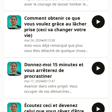
l’intérieur, cliquez ici pour voir
avoir le courage de laisser tomber le
comment démarrer votre
masque et être authentique.Inscrivez-
transformation 👉
vous gratuitement à la prochaine
https://www.ecolevm.fr/go?
Comment obtenir ce que
soirée découverte &quot;Création de
utm_source=podcast20260607🎁
vous voulez grâce au lâcher
la Réalité&quot; 👉
Notre méth
prise (ceci va changer votre
⁠https://www.ecolevm.fr/webi-26-06?
vie)
utm_source=podcast20260531N’attendez
mai 24, 2026
00:15:38
pas que le monde change, changez à
Avez-vous déjà remarqué que plus
l’intérieur, cliquez ici pour voir
vous êtes détaché de quelque chose,
comment démarrer votre
plus il y a de chances que ça se
transformation 👉
produise, et que plus vous êtes
https://www.ecolevm
Donnez-moi 15 minutes et
attaché à cette chose, plus vous
vous arrêterez de
risquez d’empêcher que cette chose
procrastiner
se produise ?N’attendez pas que le
mai 17, 2026
00:17:47
monde change, changez à l’intérieur,
Avancer dans votre projet. Vous
cliquez ici pour voir comment
occuper de vos démarches
démarrer votre transformation 👉
administratives. Faire du sport.
https://www.ecolevm.fr/go?
Ranger votre appartement.Vous savez
utm_source=podcast20260524🎁
Écoutez ceci et devenez
exactement ce que vous devriez faire.
Notre méth
celui que vous rêvez d’être