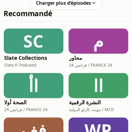
Charger plus d’épisodes
accompagnées, le 100KM couru,
Recommandé
cache une histoire que peu de gens
connaissent.Dans cette vidéo, je vous
partage les 5 étapes de
développement personnel qui ont
SC
م
transformé ma vie. De la douleur qui
devient moteur, aux fausses pistes,
Slate Collections
محاور
Slate.fr Podcasts
فرانس 24 / FRANCE 24
اا
اأ
النشرة الرقمية
الصحة أولا
مونت كارلو الدولية / MCD
فرانس 24 / FRANCE 24
فف
WP