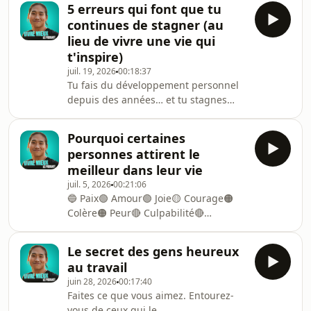
5 erreurs qui font que tu
n&#39;est probablement pas parce
continues de stagner (au
que quelque chose est cassé en toi.
lieu de vivre une vie qui
C&#39;est peut-être l&#39;inverse :
t'inspire)
quelque chose en toi fonctionne
juil. 19, 2026
00:18:37
parfaitement.Dans cet épisode, je te
Tu fais du développement personnel
propose un déclic - le même que je
depuis des années… et tu stagnes
vois se produire en séance, sur le
toujours ?Ce n&#39;est ni de la
visage des personnes que j&#
paresse, ni un manque de volonté.
Pourquoi certaines
Dans cet épisode, je te montre les 5
personnes attirent le
erreurs que je vois le plus souvent
meilleur dans leur vie
chez les personnes que
juil. 5, 2026
00:21:06
j&#39;accompagne - des erreurs
🔵 Paix🟢 Amour🟢 Joie🟡 Courage🟠
qu&#39;on commet en croyant bien
Colère🟠 Peur🔴 Culpabilité🔴
faire, et qui entretiennent la
HonteInscrivez-vous gratuitement à la
stagnation au lieu de la lever.Au
présentation offerte : &quot;Création
programme :→ Pourquoi les coups de
Le secret des gens heureux
de la Réalité&quot; 👉
fouet
au travail
⁠⁠https://www.ecolevm.fr/cr-
juin 28, 2026
00:17:40
presentation?
Faites ce que vous aimez. Entourez-
utm_source=spotify⁠⁠N’attendez pas
vous de ceux qui le