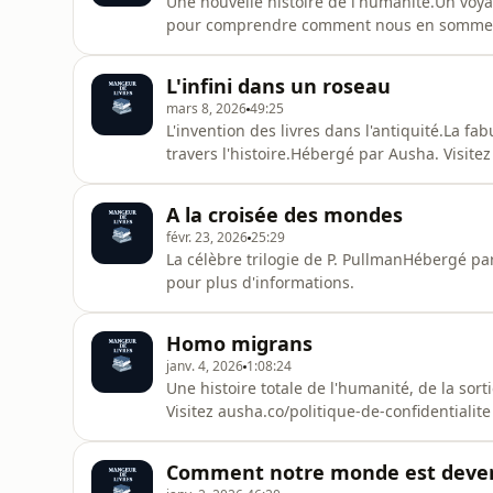
Une nouvelle histoire de l'humanité.Un voyag
pour comprendre comment nous en sommes a
ausha.co/politique-de-confidentialite pour p
L'infini dans un roseau
mars 8, 2026
49:25
L'invention des livres dans l'antiquité.La f
travers l'histoire.Hébergé par Ausha. Visite
d'informations.
A la croisée des mondes
févr. 23, 2026
25:29
La célèbre trilogie de P. PullmanHébergé par
pour plus d'informations.
Homo migrans
janv. 4, 2026
1:08:24
Une histoire totale de l'humanité, de la so
Visitez ausha.co/politique-de-confidentialit
Comment notre monde est devenu