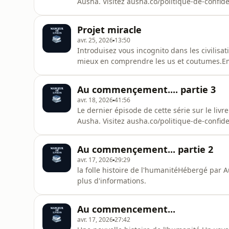
Ausha. Visitez ausha.co/politique-de-confide
Projet miracle
avr. 25, 2026
13:50
Introduisez vous incognito dans les civilisa
mieux en comprendre les us et coutumes.E
travers la galaxie.Hébergé par Ausha. Visite
d'informations.
Au commençement.... partie 3
avr. 18, 2026
41:56
Le dernier épisode de cette série sur le l
Ausha. Visitez ausha.co/politique-de-confide
Au commençement... partie 2
avr. 17, 2026
29:29
la folle histoire de l'humanitéHébergé par A
plus d'informations.
Au commencement...
avr. 17, 2026
27:42