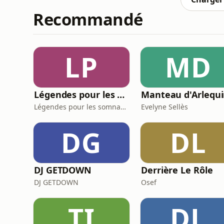
Recommandé
LP
MD
Légendes pour les Somnambules - Mythes et Histoires pour dormir
Manteau d'Arlequ
Légendes pour les somnambules
Evelyne Sellès
DG
DL
DJ GETDOWN
Derrière Le Rôle
DJ GETDOWN
Osef
TI
DL