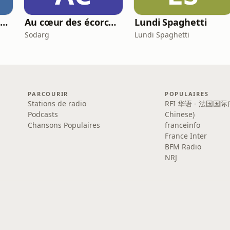
Decrypte l'Assurance : Le Podcast qui rend l'assurance (Presque) sexy
Au cœur des écorchés
Lundi Spaghetti
Sodarg
Lundi Spaghetti
PARCOURIR
POPULAIRES
Stations de radio
RFI 华语 - 法国国际
Podcasts
Chinese)
Chansons Populaires
franceinfo
France Inter
BFM Radio
NRJ