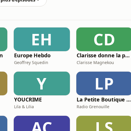
EH
CD
in
Europe Hebdo
Clarisse donne la parole aux papas. Comment concilier la vie pro et la vie privée?
Geoffrey Squedin
Clarisse Magnekou
Y
LP
YOUCRIME
La Petite Boutique De Curiosités - Dr Zoom
Lila & Lilia
Radio Grenouille
AC
LS