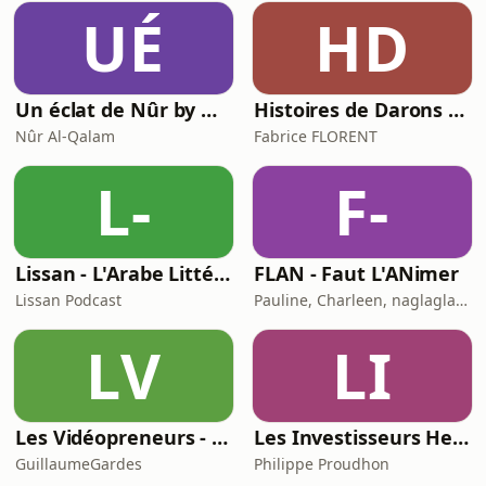
UÉ
HD
Un éclat de Nûr by Nûr Al-Qalam
Histoires de Darons (des pères qui parlent de paternité)
Nûr Al-Qalam
Fabrice FLORENT
L-
F-
Lissan - L'Arabe Littéraire au Quotidien
FLAN - Faut L'ANimer
Lissan Podcast
Pauline, Charleen, naglaglasson, Élabète
LV
LI
Les Vidéopreneurs - Le Podcast des vidéastes entrepreneurs.
Les Investisseurs Heureux : le podcast sans langue de bois
GuillaumeGardes
Philippe Proudhon