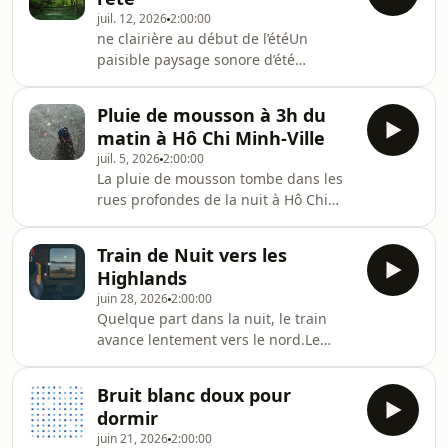
paysage sonore capture le poids
juil. 12, 2026
2:00:00
régulier du ressac lorsqu’il roule
ne clairière au début de l’étéUn
contre le rivage volcanique noir. Les
paisible paysage sonore d’été
vagues restent fortes mais
enregistré dans une clairière
spacieuses, créant une vaste
tranquille des Cotswolds.Enregistrée
atmosphère côtière pour le sommeil,
Pluie de mousson à 3h du
par un après-midi brumeux de début
le repos ou la concentration.
matin à Hô Chi Minh-Ville
d’été, cette prise de son forestière
juil. 5, 2026
2:00:00
vaste et ouverte capture les oiseaux
La pluie de mousson tombe dans les
locaux se déplaçant entre les arbres,
rues profondes de la nuit à Hô Chi
leurs appels résonnant doucement à
Minh-Ville, adoucissant la ville avant
travers la clairière tandis que la
l’aube.Enregistré vers 3h du matin, ce
journée s’installe autour d’eux. L’air est
Train de Nuit vers les
paysage sonore capture une pluie
chaud et i
Highlands
tropicale régulière, une ambiance
juin 28, 2026
2:00:00
urbaine lointaine et le calme d’une
Quelque part dans la nuit, le train
ville encore endormie. La pluie reste
avance lentement vers le nord.Le
proche et continue, créant une
rythme des rails, le bourdonnement
couche apaisante de son naturel pour
discret du moteur et le léger
le sommeil, le repos ou la
Bruit blanc doux pour
balancement du wagon créent une
concentration.No
dormir
boucle calme et continue.Un espace
juin 21, 2026
2:00:00
contenu et flottant, idéal pour le