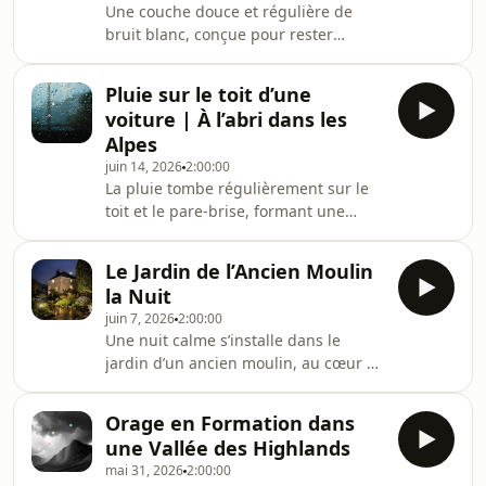
Une couche douce et régulière de
repos, le sommeil ou une
bruit blanc, conçue pour rester
concentration douce.Notre nouvelle
délicatement en arrière-plan tout au
sortie en boucle&nbsp;Bruit blanc
long de la nuit.Le son reste uniforme
pour dormir&nbsp;sur Apple
Pluie sur le toit d’une
et constant, sans changements
MusicÉcoutez le nouvel
voiture | À l’abri dans les
soudains ni interruptions — une
album&nbsp;Sons pour
Alpes
texture calme et continue pour le
juin 14, 2026
2:00:00
sommeil, le repos et la concentration
La pluie tombe régulièrement sur le
paisible.Notre nouvelle sortie en
toit et le pare-brise, formant une
boucle&nbsp;Bruit blanc pour
couche sonore douce et continue.
dormir&nbsp;sur Apple MusicÉcoutez
Depuis l’intérieur, le son est proche et
le nouvel album&nbsp;Sons po
Le Jardin de l’Ancien Moulin
enveloppant, avec des détails délicats
la Nuit
sur le verre et une tonalité plus
juin 7, 2026
2:00:00
profonde et constante au-
Une nuit calme s’installe dans le
dessus.Notre nouvelle sortie en
jardin d’un ancien moulin, au cœur de
boucle&nbsp;Bruit blanc pour
la campagne des Cornouailles.Les
dormir&nbsp;sur Apple MusicÉcoutez
derniers oiseaux appellent
le nouvel album&nbsp;Sons pour
Orage en Formation dans
doucement avant le sommeil, puis
dormir en boucle&nbsp;sur Spot
une Vallée des Highlands
s’effacent au loin.Au bord du jardin, le
mai 31, 2026
2:00:00
petit cours d’eau qui alimentait