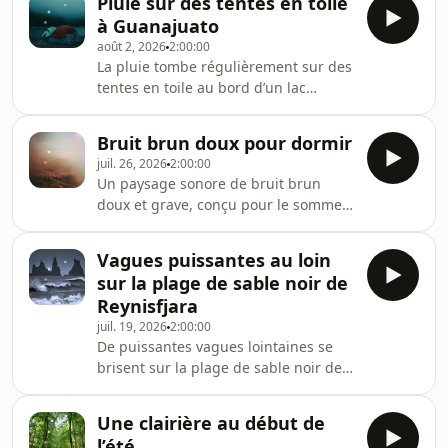
Pluie sur des tentes en toile
à Guanajuato
août 2, 2026
2:00:00
La pluie tombe régulièrement sur des
tentes en toile au bord d’un lac
tranquille près de Guanajuato, au
Mexique, une ville classée au
Bruit brun doux pour dormir
patrimoine mondial de l’UNESCO,
juil. 26, 2026
2:00:00
connue pour son cadre montagneux
Un paysage sonore de bruit brun
et ses rues historiques.Les gouttes
doux et grave, conçu pour le sommeil
douces frappent la toile de près, avec
profond, la relaxation et le blocage
un son sec et apaisant, créant un
des bruits de fond indésirables.Le
rythme calme et abrité, tandis que le
Vagues puissantes au loin
bruit brun a une tonalité plus chaude
paysage environnant reste immobile
sur la plage de sable noir de
et plus profonde que le bruit blanc,
dans la brume.Notre
Reynisfjara
créant une couverture sonore lisse
juil. 19, 2026
2:00:00
qui peut aider à apaiser l’esprit,
De puissantes vagues lointaines se
réduire les distractions et favoriser un
brisent sur la plage de sable noir de
environnement calme pour
Reynisfjara, portant toute la force
dormir.Notre nouvelle sortie en
atlantique de la côte sud de
boucle Bruit bla
Une clairière au début de
l’Islande.Enregistré à distance, ce
l’été