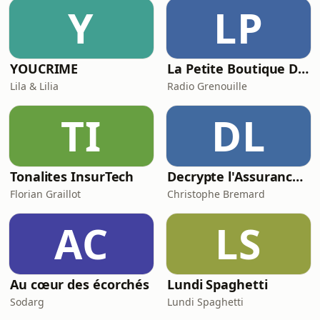
ici — seulement le mouvement
Y
LP
continu de la mer sous des conditions
de tempête, enregistré à distan
YOUCRIME
La Petite Boutique De Curiosités - Dr Zoom
Lila & Lilia
Radio Grenouille
TI
DL
Tonalites InsurTech
Decrypte l'Assurance : Le Podcast qui rend l'assurance (Presque) sexy
Florian Graillot
Christophe Bremard
AC
LS
Au cœur des écorchés
Lundi Spaghetti
Sodarg
Lundi Spaghetti