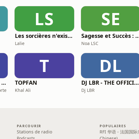
LS
SE
Les sorcières n'existent pas
Sagesse et Succès : Le Podcast du Lifesty
Lalie
Noa LSC
T
DL
Une Voix qui Porte | Podcast
TOPFAN
DJ LBR - THE OFFICIAL PODCAST
orte
Khal Ali
Dj LBR
PARCOURIR
POPULAIRES
Stations de radio
RFI 华语 - 法国国际
Podcasts
Chinese)