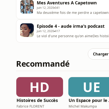
Mes Aventures A Capetown
juin 12, 2020
341
Ma deuxième fois de me perdre a capetownDe
Episode 4 - aude irma's podcast
juin 12, 2020
417
Le viol d'une personne qu'on aimeDes histoir
Charger 
Recommandé
HD
UE
Histoires de Succès
Un E
Fabrice FLORENT
Michel Makumpa