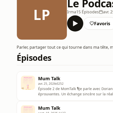
Le Podca
LP
Irma
15 Épisodes
avr. 
Favoris
Parler, partager tout ce qui tourne dans ma tête, 
Épisodes
Mum Talk
avr. 25, 2026
3252
Épisode 2 de MomTalk 🎙️Je parle avec Doria
éprouvantes. Un échange sincère sur la réalité
mère.Des histoires vraies, sans filtre
Mum Talk