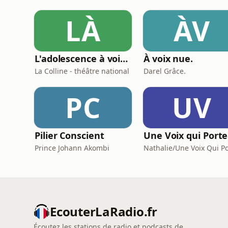
LÀ
ÀV
L'adolescence à voix haute
À voix nue.
La Colline - théâtre national
Darel Grâce.
PC
UV
Pilier Conscient
Prince Johann Akombi
Nathalie/Une Voix Qui P
EcouterLaRadio.fr
Écoutez les stations de radio et podcasts de