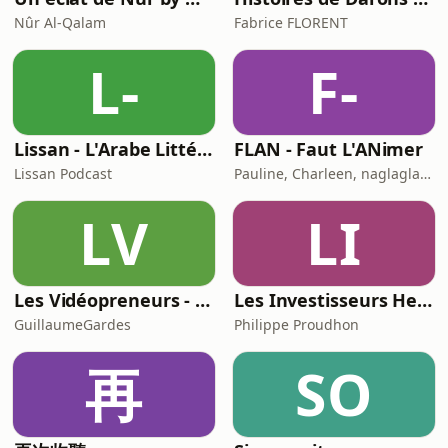
Nûr Al-Qalam
Fabrice FLORENT
L-
F-
Lissan - L'Arabe Littéraire au Quotidien
FLAN - Faut L'ANimer
Lissan Podcast
Pauline, Charleen, naglaglasson, Élabète
LV
LI
Les Vidéopreneurs - Le Podcast des vidéastes entrepreneurs.
Les Investisseurs Heureux : le podcast sans langue de bois
GuillaumeGardes
Philippe Proudhon
再
SO