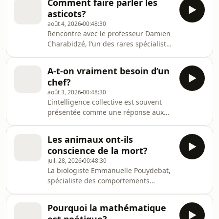
Comment faire parler les
asticots?
août 4, 2026
00:48:30
Rencontre avec le professeur Damien
Charabidzé, l’un des rares spécialistes
de l’entomologie médico-légale. Il
nous révèle comment les mouches,
A-t-on vraiment besoin d’un
les asticots et autres insectes
chef?
nécrophages deviennent de précieux
août 3, 2026
00:48:30
témoins dans les enquêtes
L’intelligence collective est souvent
criminelles. Une plongée fascinante
présentée comme une réponse aux
au cœur de la science forensique…
défis d’aujourd’hui. Mais comment la
avec une bonne dose d’humour noir !
faire vivre ? Comment s’organiser
Ravis de vous retrouver pour une
Les animaux ont-ils
pour mettre en commun nos
émission un peu particul
conscience de la mort?
connaissances, nos compétences et
juil. 28, 2026
00:48:30
nos idées, afin de réaliser ensemble
La biologiste Emmanuelle Pouydebat,
ce qu’aucun de nous ne pourrait
spécialiste des comportements
accomplir seul ? Pourquoi le collectif
animaux, nous entraîne dans une
ça marche… ou pas ? Quels biais nous
enquête fascinante. Des éléphants
empêchent de faire cause commune ?
Pourquoi la mathématique
aux otaries, des chimpanzés aux
A t-on toujours bes