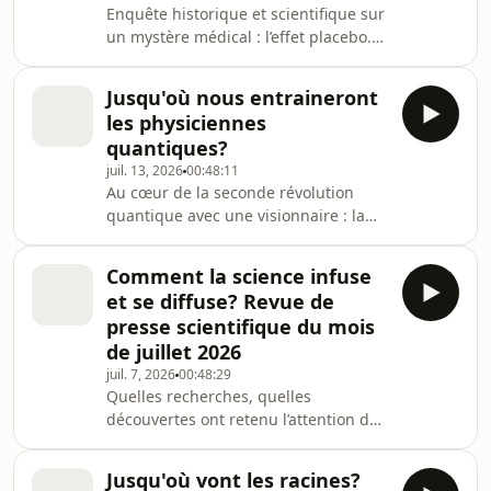
Enquête historique et scientifique sur
l’inconnu dans le connu, de l’énigme
un mystère médical : l’effet placebo.
dans le banal, du mystère en toute
Comment rien peut-il nous soigner ?
chose et, notamment, des avancées
Comment expliquer son
d’une nouvelle ignorance dans
Jusqu'où nous entraineront
efficacité prouvée par les
chaque avancée d
les physiciennes
neurosciences et connue depuis
quantiques?
l'Antiquité ? Et si le placebo était une
juil. 13, 2026
00:48:11
dimension essentielle du soin ?
Au cœur de la seconde révolution
Mettons en question l’effet placebo et
quantique avec une visionnaire : la
toutes nos idées reçues sur le sujet
physicienne Pascale Senellart qui
dans un sens comme dans l’autre.
manipule des grains de lumière pour
Comment rien peut-il n
Comment la science infuse
les transformer en calcul quantique
et se diffuse? Revue de
et la chercheuse et humoriste, Célia
presse scientifique du mois
Pelluet, qui nous dira pourquoi les
de juillet 2026
particules aussi hésitent…
juil. 7, 2026
00:48:29
Retrouvons-nous entre onde et
Quelles recherches, quelles
lumière au cœur de la seconde
découvertes ont retenu l’attention de
révolution quantique carrément
nos consœurs et confrères de la
initiée et expliquée par notre inv
presse scientifique ce mois-ci ? Avec :
Jusqu'où vont les racines?
Muriel Valin, Epsiloon : Data centers,