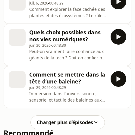
juil. 6, 2026
00:48:29
la tentation de l'orbite Franck
Comment explorer la face cachée des
Daninos, Sciences et Avenir : Le
plantes et des écosystèmes ? Le rôle
premier vaisseau spatial à propulsion
essentiel et méconnu des systèmes
nucléaire Philippe Henarejos, Ciel &
racinaires, et de leurs interactions
espace : Spécial Éclipse François
Quels choix possibles dans
indispensables à la vie sur Terre, au
Lassagne, Pour la Science : L'autre
nos vies numériques?
cycle de l’eau, à la stabilisation des
histoire de
juin 30, 2026
00:48:30
sols et au stockage du carbone...
Peut-on vraiment faire confiance aux
Jusqu’où nous entraineront les racines
géants de la tech ? Doit-on confier nos
? Partons à la découverte d’un monde
clés à la nouvelle génération d’IA
souterrain, encore méconnu et
agentique ? Quelle géopolitique du
pourtant essentiel à la vie sur Terre.
Comment se mettre dans la
numérique ? Comment choisir nos
tête d’une baleine?
technologies pour choisir le monde
juin 29, 2026
00:48:29
dans lequel nous voulons vivre ?
Immersion dans l’univers sonore,
Mettons en question nos vies
sensoriel et tactile des baleines aux
numériques et nos choix (ou plutôt,
côtés d’Olivier Adam qui étudie, à
nos non-choix) technologiques. Face
travers les océans du monde, les
au pouvoir démesuré des géants de
vocalisations, les chants et les modes
la big tech, les
Charger plus d’épisodes
de communication des baleines.
Recommandé
Qu’elles soient bleues, à bosse ou