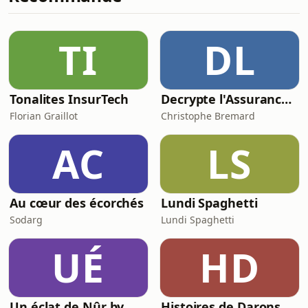
boréales, que nous racontent-elles et
sur quelles fréquences nous
transmettent-elles leurs messages ?
TI
DL
(Rediffusion) Mettons-nous à l’écoute
des baleines, de
Tonalites InsurTech
Decrypte l'Assurance : Le Podcast qui rend l'assurance (Presque) sexy
Florian Graillot
Christophe Bremard
AC
LS
Au cœur des écorchés
Lundi Spaghetti
Sodarg
Lundi Spaghetti
UÉ
HD
Un éclat de Nûr by Nûr Al-Qalam
Histoires de Darons (des pères qui parlent de paternité)