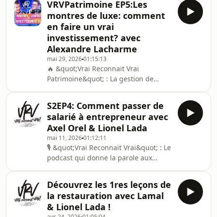
modestes,
VRVPatrimoine EP5:Les
font réellement le
montres de luxe: comment
business.Entrepreneurs, dirigeants,
en faire un vrai
investisseurs, profils inspirants : ici,
investissement? avec
on parle vrai, sans filtre et sans
Alexandre Lacharme
langue de bois.🎙️ Le concept Un face-
à-face authentique pour décrypter :👉
mai 29, 2026
01:15:13
🔥 &quot;Vrai Reconnait Vrai
les parcours entrepreneuriaux👉 les
Patrimoine&quot; : La gestion de
réussites comme
patrimoine pour tous! 💪 Présenté par
Lionel LADA, aux côtés de Nabil Salhi
S2EP4: Comment passer de
et Thibaud Caron, VRV Patrimoine
salarié à entrepreneur avec
prend la forme d’un podcast unique
Axel Orel & Lionel Lada
qui réunit autour de la table un
mai 11, 2026
01:12:11
entrepreneur, un banquier issu de la
🎙 &quot;Vrai Reconnait Vrai&quot; : Le
banque privée et un étudiant en école
podcast qui donne la parole aux
de commerce. Le but du podcast :
nouveaux visages 💪 Présenté par
démocratiser le développement de
Lionel LADA, &quot;Vrai Reconnait
son patrimoine et de s
Découvrez les 1res leçons de
Vrai&quot; met en lumière des
la restauration avec Lamal
entrepreneurs partis de rien. Pas de
& Lionel Lada !
piston, pas de diplômes prestigieux,
avr. 24, 2026
01:05:04