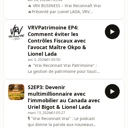
pas de parents médecins ou avocats
🔥 VRV BUSINESS – Vrai Reconnaît Vrai
etc ... Ici, ce sont des self-made men
🔥Présenté par Lionel LADA, VRV
et women qui cassent les codes. 🌟
Business est un podcast d’entretiens
Issus de la diversité, des quartiers
en tête-à-tête avec celles et ceux qui
populaires ou d
VRVPatrimoine EP4:
font réellement le
Comment éviter les
business.Entrepreneurs, dirigeants,
Contrôles Fiscaux avec
investisseurs, profils inspirants : ici,
l'avocat Maître Okpo &
on parle vrai, sans filtre et sans
Lionel Lada
langue de bois.🎙️ Le conceptUn face-à-
face authentique pour décrypter :👉
avr. 3, 2026
01:05:50
🔥 "Vrai Reconnait Vrai Patrimoine" :
les parcours entrepreneuriaux👉 les
La gestion de patrimoine pour tous!
réussites comme l
💪 Présenté par Lionel LADA, aux côtés
de Nabil Salhi et Thibaud Caron, VRV
S2EP3: Devenir
Patrimoine prend la forme d’un
multimillionnaire avec
podcast unique qui réunit autour de
l'immobilier au Canada avec
la table un entrepreneur, un banquier
Uriel Bigot & Lionel Lada
issu de la banque privée et un
mars 13, 2026
01:05:27
étudiant en école de commerce. Le
🎙 "Vrai Reconnait Vrai" : Le podcast
but du podcast : démocratiser le
qui donne la parole aux nouveaux
développement de son patrimoine et