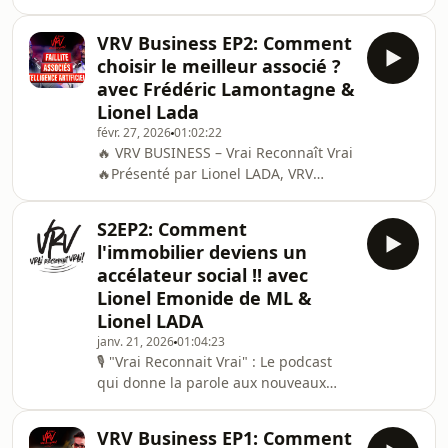
visages 💪 Présenté par Lionel LADA,
de son busines
"Vrai Reconnait Vrai" met en lumière
VRV Business EP2: Comment
des entrepreneurs partis de rien. Pas
choisir le meilleur associé ?
de piston, pas de diplômes
avec Frédéric Lamontagne &
prestigieux, pas de parents médecins
Lionel Lada
ou avocats etc ... Ici, ce sont des self-
févr. 27, 2026
01:02:22
made men et women qui cassent les
🔥 VRV BUSINESS – Vrai Reconnaît Vrai
codes. 🌟Issus de la diversité, des
🔥Présenté par Lionel LADA, VRV
quartiers populaires ou de milieux
Business est un podcast d’entretiens
modestes,
en tête-à-tête avec celles et ceux qui
S2EP2: Comment
font réellement le
l'immobilier deviens un
business.Entrepreneurs, dirigeants,
accélateur social !! avec
investisseurs, profils inspirants : ici,
Lionel Emonide de ML &
on parle vrai, sans filtre et sans
Lionel LADA
langue de bois.🎙️ Le conceptUn face-à-
face authentique pour décrypter :👉
janv. 21, 2026
01:04:23
🎙 "Vrai Reconnait Vrai" : Le podcast
les parcours entrepreneuriaux👉 les
qui donne la parole aux nouveaux
réussites comme l
visages 💪 Présenté par Lionel LADA,
"Vrai Reconnait Vrai" met en lumière
VRV Business EP1: Comment
des entrepreneurs partis de rien. Pas