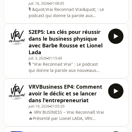
juil. 16, 2026
01:08:05
🎙 &quot;Vrai Reconnait Vrai&quot; : Le
podcast qui donne la parole aux
nouveaux visages 💪 Présenté par
Lionel LADA, &quot;Vrai Reconnait
S2EP5: Les clés pour réussir
Vrai&quot; met en lumière des
dans le business physique
entrepreneurs partis de rien. Pas de
avec Barbe Rousse et Lionel
piston, pas de diplômes prestigieux,
Lada
pas de parents médecins ou avocats
juil. 3, 2026
01:15:40
etc ... Ici, ce sont des self-made men
🎙 "Vrai Reconnait Vrai" : Le podcast
et women qui cassent les codes. 🌟
qui donne la parole aux nouveaux
Issus de la diversité, des quartiers
visages 💪 Présenté par Lionel LADA,
populaires ou d
"Vrai Reconnait Vrai" met en lumière
VRVBusiness EP4: Comment
des entrepreneurs partis de rien. Pas
avoir le déclic et se lancer
de piston, pas de diplômes
dans l'entrepreneuriat
prestigieux, pas de parents médecins
juin 19, 2026
01:05:20
ou avocats etc ... Ici, ce sont des self-
🔥 VRV BUSINESS – Vrai Reconnaît Vrai
made men et women qui cassent les
🔥Présenté par Lionel LADA, VRV
codes. 🌟Issus de la diversité, des
Business est un podcast d’entretiens
quartiers populaires ou de milieux
en tête-à-tête avec celles et ceux qui