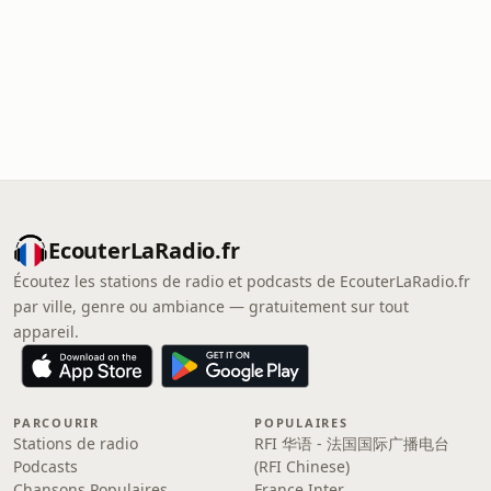
EcouterLaRadio.fr
Écoutez les stations de radio et podcasts de EcouterLaRadio.fr
par ville, genre ou ambiance — gratuitement sur tout
appareil.
PARCOURIR
POPULAIRES
Stations de radio
RFI 华语 - 法国国际广播电台
Podcasts
(RFI Chinese)
Chansons Populaires
France Inter