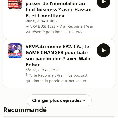
passer de l'immobilier au
de piston, pas de diplômes
foot business ? avec Hassan
prestigieux, pas de parents médecins
B. et Lionel Lada
ou avocats etc ... Ici, ce sont des self-
janv. 8, 2026
01:10:12
made men et women qui cassent les
🔥 VRV BUSINESS – Vrai Reconnaît Vrai
codes. 🌟Issus de la diversité, des
🔥Présenté par Lionel LADA, VRV
quartiers populaires ou de milieux
Business est un podcast d’entretiens
modestes,
en tête-à-tête avec celles et ceux qui
VRVPatrimoine EP2: I.A. , le
font réellement le
GAME CHANGER pour bâtir
business.Entrepreneurs, dirigeants,
son patrimoine ? avec Walid
investisseurs, profils inspirants : ici,
Behar
on parle vrai, sans filtre et sans
déc. 18, 2025
00:57:39
langue de bois.🎙️ Le conceptUn face-à-
🎙 "Vrai Reconnait Vrai" : Le podcast
face authentique pour décrypter :👉
qui donne la parole aux nouveaux
les parcours entrepreneuriaux👉 les
visages 💪 Présenté par Lionel LADA,
réussites comme l
aux côtés de Nabil Salhi et Thibaud
Caron, VRV Patrimoine prend la forme
Charger plus d’épisodes
d’un podcast unique qui réunit autour
Recommandé
de la table un entrepreneur, un
banquier issu de la banque privée et