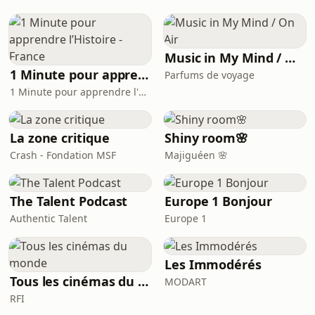
un étudiant en école de commerce. Le
but du podcast : démocratiser le
développement de son patrimoine et
de son bu
Music in My Mind / On Air
1 Minute pour apprendre l’Histoire - France
Parfums de voyage
1 Minute pour apprendre l'Histoire
La zone critique
Shiny room🌸
Crash - Fondation MSF
Majiguéen 🌸
The Talent Podcast
Europe 1 Bonjour
Authentic Talent
Europe 1
Les Immodérés
Tous les cinémas du monde
MODART
RFI