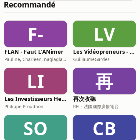
d&#39;autrefois. Texte : D&#39;après
Recommandé
va le découvrir lorsqu&#39;il va
Mlle Latappy Audio : Thomas Buvign
tomber par la fenêtre… Parviendra-t-il
à retrouver la jolie danseuse que son
F-
LV
cœur aime ? Des histoires courtes à
écouter pour les petits avant
l&#39;aller dormir… ou n&#39;importe
quand ! Développez le vocabulaire de
FLAN - Faut L'ANimer
Les Vidéopreneurs - Le Podcast des vidéastes entrepreneurs.
votre enfant avec des histoires tirées
Pauline, Charleen, naglaglasson, Élabète
GuillaumeGardes
LI
再
Les Investisseurs Heureux : le podcast sans langue de bois
再次收聽
Philippe Proudhon
RFI - 法國國際廣播電台
SO
CB