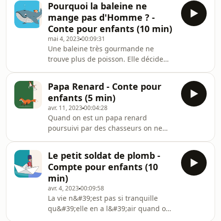
travailler son imagination et un
Pourquoi la baleine ne
histoires courtes à écouter pour les
vocabulair
mange pas d'Homme ? -
petits avant l&#39;aller dormir… ou
Conte pour enfants (10 min)
n&#39;importe quand ! Préparez
mai 4, 2023
00:09:31
votre enfant à la lecture : des
Une baleine très gourmande ne
histoires sans illustrations pour faire
trouve plus de poisson. Elle décide
travailler son imagination et un
alors de goûter un met nouveau.
vocabulaire soigné pour apprendre
Mais, bien mal lui prend car rien ne
des mots chaque jour
Papa Renard - Conte pour
se passe comme prévu... Des histoires
enfants (5 min)
courtes à écouter pour les petits
avr. 11, 2023
00:04:28
avant l&#39;aller dormir… ou
Quand on est un papa renard
n&#39;importe quand ! Développez le
poursuivi par des chasseurs on ne
vocabulaire de votre enfant avec des
recule devant aucun danger pour
histoires tirées des contes
protéger sa famille des crocs des
d&#39;autrefois. Texte : D&#39;après
Le petit soldat de plomb -
chiens de chasse... Des histoires
Rudyard Kipling Audio :
Compte pour enfants (10
courtes à écouter pour les petits
min)
avant l&#39;aller dormir… ou
avr. 4, 2023
00:09:58
n&#39;importe quand ! Développez le
La vie n&#39;est pas si tranquille
vocabulaire de votre enfant avec des
qu&#39;elle en a l&#39;air quand on
histoires tirées des contes
est un jouet. Un petit soldat de plomb