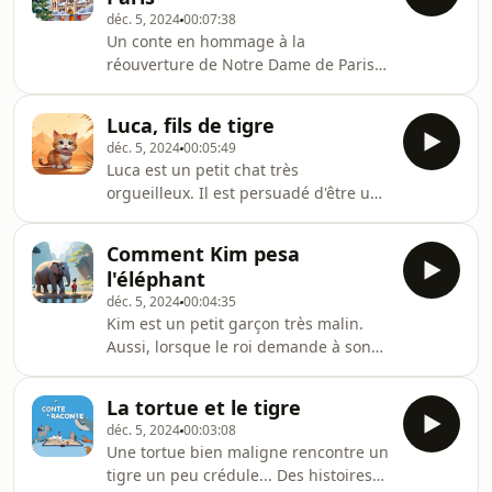
produire tout ce qu&#39;on désire, ce
arbre.Mais lorsqu’une tem
déc. 5, 2024
00:07:38
moulin devint une source de
Un conte en hommage à la
prospérité pour le frère cadet, mais
réouverture de Notre Dame de Paris
d’ennuis pour l’aîné avide qui ne
👉 Découvrez plus d'histoire pour
savait pas comment s’en
enfants :
servir.Découvrez cette légende
Luca, fils de tigre
https://www.youtube.com/playlist?
norvégienne fascinante qui e
déc. 5, 2024
00:05:49
list=PLP869SseZ2Oz1bJFNeT48cChnRQPh6Zwh
Luca est un petit chat très
Le Chêne de Noël : Un Conte Magique
orgueilleux. Il est persuadé d'être un
à Notre-Dame de Paris 🌟 Dans une
tigre ! Mais lorsqu'il va décider de
forêt de sapins, un majestueux chêne
partir à l'aventure en Asie, il va se
grandit, oublié des bûcherons qui ne
Comment Kim pesa
rendre compte de son erreur et
choisissent que des sapins chaque
l'éléphant
apprendre à s'accepter... Des histoires
année. Mais cette fois, tout change :
déc. 5, 2024
00:04:35
courtes à écouter pour les petits
c’est
Kim est un petit garçon très malin.
avant l'aller dormir… ou n'importe
Aussi, lorsque le roi demande à son
quand ! Préparez votre enfant à la
père de peser un éléphant, il a tout
lecture : des histoires sans
de suite une idée... Des histoires
illustrations pour faire travailler son
La tortue et le tigre
courtes à écouter pour les petits
imagination
déc. 5, 2024
00:03:08
avant l'aller dormir… ou n'importe
Une tortue bien maligne rencontre un
quand ! Préparez votre enfant à la
tigre un peu crédule... Des histoires
lecture : des histoires audio sans