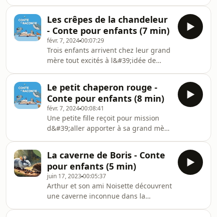
courtes à écouter pour les petits
illustrations pour faire travailler son
avant l'aller dormir… ou n'importe
imagination et un vocabulaire soigné
Les crêpes de la chandeleur
quand ! Préparez votre enfant à la
pour apprendre des mots chaque
- Conte pour enfants (7 min)
lecture : des histoires audio sans
jour.
févr. 7, 2024
00:07:29
illustrations pour faire travailler son
Trois enfants arrivent chez leur grand
imagination et un vocabulaire soigné
mère tout excités à l&#39;idée de
pour apprendre des mots chaque
manger des crêpes au sucre ou au
jour. Texte: VENI Audio : Thomas
nutella... Mais cette dernière va toute
Buvignier Musique : fiftysounds.com
Le petit chaperon rouge -
d&#39;abord leur raconter la légende
#con
Conte pour enfants (8 min)
qui se cache derrière ces fameuses
févr. 7, 2024
00:08:41
crêpes si délicieuses. Découvrez un
Une petite fille reçoit pour mission
conte de la chandeleur avec Conte et
d&#39;aller apporter à sa grand mère
Raconte ! La Chandeleur tire son
une galette et un petit pot de beurre.
origine de la fête païenne de la
Mais... dans la forêt elle va faire une
Lumière, célébrée chez les Romains
La caverne de Boris - Conte
drôle de rencontre... Des histoires
en l&
pour enfants (5 min)
courtes à écouter pour les petits
juin 17, 2023
00:05:37
avant l&#39;aller dormir… ou
Arthur et son ami Noisette découvrent
n&#39;importe quand ! Préparez
une caverne inconnue dans la
votre enfant à la lecture : des
falaise... Voilà une exploration
histoires sans illustrations pour faire
intéressante en perspective ! Des