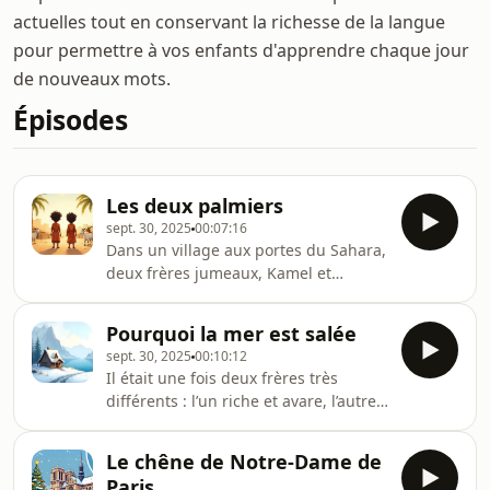
actuelles tout en conservant la richesse de la langue
pour permettre à vos enfants d'apprendre chaque jour
de nouveaux mots.
Épisodes
Les deux palmiers
sept. 30, 2025
00:07:16
Dans un village aux portes du Sahara,
deux frères jumeaux, Kamel et
Salaheddine, héritent de leur père un
palmier et un enclos à chèvres.
Pourquoi la mer est salée
Chacun, persuadé de pouvoir
sept. 30, 2025
00:10:12
s’occuper seul de son bien, néglige
Il était une fois deux frères très
l’autre partie de son héritage. Kamel
différents : l’un riche et avare, l’autre
se consacre uniquement à son
pauvre mais généreux. Leur destin
palmier, oubliant ses chèvres, tandis
bascula le jour où un moulin magique
que Salaheddine veille sur son
Le chêne de Notre-Dame de
entra dans leur vie. Capable de
troupeau sans prêter attention à son
Paris