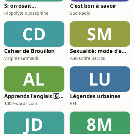
Si on osait...
C'est bon à savoir
Hippolyte & Joséphine
Sud Radio
CD
SM
Cahier de Brouillon
Sexualité: mode d'emploi
Virginie Grimaldi
Alexandre Bacros
AL
LU
Apprends l’anglais 🇬🇧 pendant ton sommeil 😴 1000 phrases pour débutants | avec 1000-words.com
Légendes urbaines
1000-words.com
RFI
JD
8M