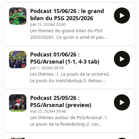
(https://amzn.to/4vEUdSS)-
Questions/réponses2. Le mercato du
Podcast 15/06/26 : le grand
PSG :- L'inattendu retour de Lucas
bilan du PSG 2025/2026
Digne- Le départ de Gonçalo Ramos :
juin 15, 2026
2:20:40
quelle trace ?- Le départ de Lee Kang-
Les thèmes du grand bilan du PSG
in&nbsp;- Qui dans le sens des
2025/20261. Ce qu'on a aimé et pas
arrivées ? Hébergé par Acast. Visitez
aimé du PSG 25/26- Ce qu'on a aimé-
acast.com/privacy pour plus
Ce qu'on n'a pas aimé&nbsp;2. Nos
d'informations.
Podcast 01/06/26 :
tops de la saison :- Meilleur match-
PSG/Arsenal (1-1, 4-3 tab)
Meilleur joueur- Plus belle surprise-
juin 1, 2026
2:38:58
Meilleure progression3. Nos flops de
Les thèmes :1. Le pouls de la victoire2.
la saison- Pire match- Pire joueur-
Le pouls du match&nbsp;3. Retour
Plus grosse déception/!\
sur une performance collective à
https://fr.tipeee.com/culturepsg pour
plusieurs visages4. Le tour des
aider le site Hébergé par Acast.
Podcast 25/05/26 :
performances individuelles/!\
Visitez acast.com/
PSG/Arsenal (preview)
https://fr.tipeee.com/culturepsg pour
mai 25, 2026
1:59:46
aider le site Hébergé par Acast.
Les thèmes autour de PSG/Arsenal :1.
Visitez acast.com/privacy pour plus
Le pouls de la finale&nbsp;2. Les
d'informations.
compositions d'équipe à attendre3.
Quelques clés du match/!\