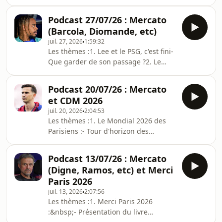
?2. Le mercato du PSG, dossier par
aider le site Hébergé par Acast.
dossier :&nbsp;​- Mika Godts, le nouvel
Visitez acast.com/privacy pour plus d'
Podcast 27/07/26 : Mercato
ailier parisien ?- Akliouche, dossier
(Barcola, Diomande, etc)
bouclé !- Zion Suzuki, car on manquait
juil. 27, 2026
1:59:32
de gardiens&nbsp;- Ferran Torres,
Les thèmes :1. Lee et le PSG, c'est fini-
bientôt l'heure de vérité- Barcola,
Que garder de son passage ?2. Le
Mbaye, etc, les départs/!\
mercato du PSG, dossier par dossier :-
https://fr.tipeee.com/culturepsg pour
Barcola qui refuse de prolonger- Le
aider le site Hébergé par Acast. Vis
Podcast 20/07/26 : Mercato
PSG qui se retire de la course à
et CDM 2026
Diomande- La folle rumeur Rodri- Un
juil. 20, 2026
2:04:53
arrière central droitier de plus ?- Les
Les thèmes :1. Le Mondial 2026 des
rumeurs autour de Suzuki / Chevalier-
Parisiens :- Tour d'horizon des
Le cas Mbaye/!\
performances- Des joueurs ou points
https://fr.tipeee.com/culturepsg pour
à retenir de façon générale ?2. Le
aider le site Hébergé par Acast.
Podcast 13/07/26 : Mercato
mercato du PSG- Le tour des
Visitez acast.co
(Digne, Ramos, etc) et Merci
dernières rumeurs/!\
Paris 2026
https://fr.tipeee.com/culturepsg pour
juil. 13, 2026
2:07:56
aider le site Hébergé par Acast.
Les thèmes :1. Merci Paris 2026
Visitez acast.com/privacy pour plus
:&nbsp;- Présentation du livre
d'informations.