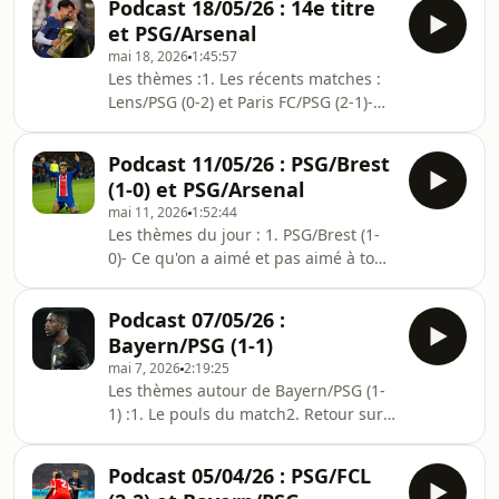
Podcast 18/05/26 : 14e titre
https://fr.tipeee.com/culturepsg pour
et PSG/Arsenal
aider le site Hébergé par Acast.
mai 18, 2026
1:45:57
Visitez acast.com/privacy pour plus
Les thèmes :1. Les récents matches :
d'informations.
Lens/PSG (0-2) et Paris FC/PSG (2-1)-
Ce qu'on a aimé et pas aimé de ses
deux dernières rencontres de L12. Le
Podcast 11/05/26 : PSG/Brest
14e titre de champion de France du
(1-0) et PSG/Arsenal
PSG- Quelle valeur donner à ce titre ?-
mai 11, 2026
1:52:44
Quels moments clés ?- Quels joueurs
Les thèmes du jour : 1. PSG/Brest (1-
clés ?3. La finale PSG/Arsenal- Le
0)- Ce qu'on a aimé et pas aimé à tous
pouls de la finale à 12 jours du
les niveaux2. PSG/Arsenal :- Le pouls
match/!\
de la finale- L'état de l'adversaire/!\
https://fr.tipeee.com/culturepsg pour
Podcast 07/05/26 :
https://fr.tipeee.com/culturepsg pour
aider le site Hébergé par A
Bayern/PSG (1-1)
aider le site Hébergé par Acast.
mai 7, 2026
2:19:25
Visitez acast.com/privacy pour plus
Les thèmes autour de Bayern/PSG (1-
d'informations.
1) :1. Le pouls du match2. Retour sur
une performance collective de haute
volée3. Quelques performances
Podcast 05/04/26 : PSG/FCL
individuelles à retenir/!\