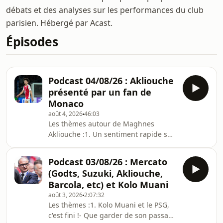
débats et des analyses sur les performances du club
parisien. Hébergé par Acast.
Épisodes
Podcast 04/08/26 : Akliouche
présenté par un fan de
Monaco
août 4, 2026
46:03
Les thèmes autour de Maghnes
Akliouche :1. Un sentiment rapide sur
le départ d'Akliouche2. Le parcours
d'Akliouche à Monaco : comment il
Podcast 03/08/26 : Mercato
s'est imposé ?3. Ses meilleurs
(Godts, Suzuki, Akliouche,
matches / ses mauvais moments4.
Barcola, etc) et Kolo Muani
Son poste / ses postes5. Ses qualités6.
août 3, 2026
2:07:32
Ses défauts7. Comment imaginer
Les thèmes :1. Kolo Muani et le PSG,
Akliouche au PSG/!\
c'est fini !- Que garder de son passage
https://fr.tipeee.com/culturepsg pour