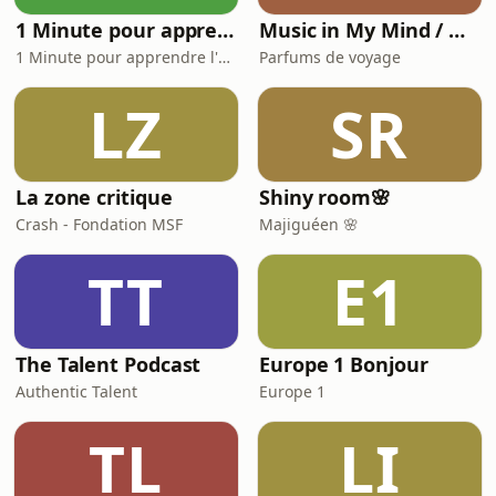
1 Minute pour apprendre l’Histoire - France
Music in My Mind / On Air
1 Minute pour apprendre l'Histoire
Parfums de voyage
LZ
SR
La zone critique
Shiny room🌸
Crash - Fondation MSF
Majiguéen 🌸
TT
E1
The Talent Podcast
Europe 1 Bonjour
Authentic Talent
Europe 1
TL
LI