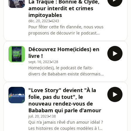
La Traque : Bonnie & Clyde,
plus grandes cavales de l'histoire qui
amour interdit et crimes
ont marqué nos esprits, racontés par
impitoyables
Anne Cosmao et Aurélien Gouas.
déc. 20, 2023
4243
Bonne écoute ! Dans cette saison de
Pour fêter cette fin d’année, nous vous
la Traque, découvrez l’histoire d’un
proposons de découvrir le podcast
des plus grands criminels français.
qui a cartonné chez Bababam : la
Vols à mains armée
Traque. Chaque week-end de
Découvrez Home(icides) en
décembre, plongez-vous dans les
livre !
plus grandes cavales de l'histoire qui
sept. 16, 2023
128
ont marqué nos esprits, racontés par
Home(icides), le podcast de faits-
Anne Cosmao et Aurélien Gouas.
divers de Bababam existe désormais
Bonne écoute ! Dans cette saison de
en livre ! Depuis bientôt 3 ans, dans
La Traque, découvrez la folle histoire
Home(icides), Caroline Nogueras
de Bonnie & Clyde, ce couple dont les
"Love Story" devient "À la
raconte des histoires de meurtres en
noms sont deve
folie, pas du tout", le
famille. Des faits-divers bouleversants
nouveau rendez-vous de
qui ont marqué la société, parfois fait
Bababam qui parle d'amour
bouger les lignes, changer la loi.
juil. 20, 2023
138
Aujourd’hui, Home(icides) cumule
Qui n’a jamais rêvé d’un amour idéal ?
plus de 10 millions d’écoutes, alors
Les histoires de couples modèles à la
merci chers auditeurs pour votre