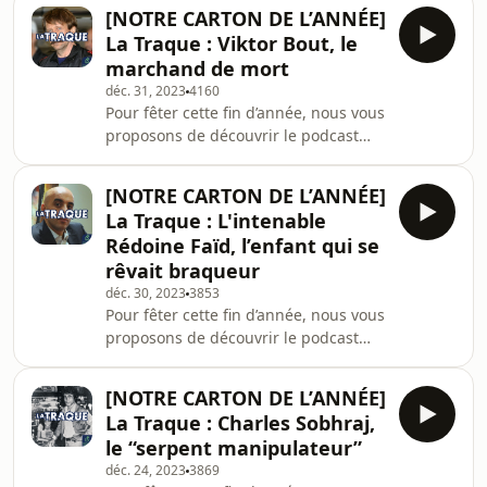
Valhalla. Un véritable phénomène,
mouvementées, pour une exploration
[NOTRE CARTON DE L’ANNÉE]
quand on sait que le jeux vidéo est la
dans son imaginaire noc
La Traque : Viktor Bout, le
plus grosse industrie culturelle en
marchand de mort
France. Au programme de ce nouvel
déc. 31, 2023
4160
opus : vikings, Dieux et héros
Pour fêter cette fin d’année, nous vous
nordiques. L’occasion, pour l’équipe
proposons de découvrir le podcast
de Puzzle, de faire une petite escale
qui a cartonné chez Bababam : la
dans les pays du Nord ! Assassin's
Traque. Chaque week-end de
Creed, au cœur
[NOTRE CARTON DE L’ANNÉE]
décembre, plongez-vous dans les
La Traque : L'intenable
plus grandes cavales de l'histoire qui
Rédoine Faïd, l’enfant qui se
ont marqué nos esprits, racontés par
rêvait braqueur
Anne Cosmao et Aurélien Gouas.
déc. 30, 2023
3853
Bonne écoute ! Dans cette saison de
Pour fêter cette fin d’année, nous vous
La Traque, zoom sur le "marchand de
proposons de découvrir le podcast
mort" Viktor Bout. Pendant des
qui a cartonné chez Bababam : la
années, ce Soviétique a
Traque. Chaque week-end de
[NOTRE CARTON DE L’ANNÉE]
décembre, plongez-vous dans les
La Traque : Charles Sobhraj,
plus grandes cavales de l'histoire qui
le “serpent manipulateur”
ont marqué nos esprits, racontés par
déc. 24, 2023
3869
Anne Cosmao et Aurélien Gouas.