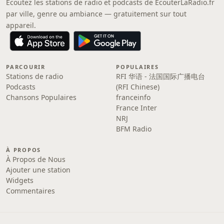
Écoutez les stations de radio et podcasts de EcouterLaRadio.fr
par ville, genre ou ambiance — gratuitement sur tout
appareil.
PARCOURIR
POPULAIRES
Stations de radio
RFI 华语 - 法国国际广播电台
Podcasts
(RFI Chinese)
Chansons Populaires
franceinfo
France Inter
NRJ
BFM Radio
À PROPOS
À Propos de Nous
Ajouter une station
Widgets
Commentaires