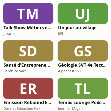
TM
UJ
Talk-Show Métiers de rêve
Un jour au village
Jokariz
RFI
SD
GS
Santé d'Entrepreneurs
Géologie SVT 4e Tectonique des plaques
Bérénice Vart
# podcast SVT
ER
TL
Emission Rebound Edition- Les origines de la musique électronique- Le laboratoire Sonore
Tennis Lounge Podcast 🇬🇧/🇫🇷: Mental Performance, Insiders Interviews, The Stories that Shape(d) the Game
Dave et Sébastien Hax
Jennifer Migan