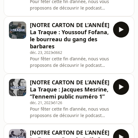
Pour fêter cette fin d’année, nous vous
Bonne écoute ! Dans cette saison de
proposons de découvrir le podcast
La Traque, le parcours de l'un de ceux
qui a cartonné chez Bababam : la
qui a marqué l'histoire du grand
Traque. Chaque week-end de
banditisme français
[NOTRE CARTON DE L’ANNÉE]
décembre, plongez-vous dans les
La Traque : Youssouf Fofana,
plus grandes cavales de l'histoire qui
le bourreau du gang des
ont marqué nos esprits, racontés par
barbares
Anne Cosmao et Aurélien Gouas.
déc. 23, 2023
3662
Bonne écoute ! Dans cette saison de
Pour fêter cette fin d’année, nous vous
La Traque, découvrez une des affaires
proposons de découvrir le podcast
les plus terrifiantes de la fin du 21ᵉ
qui a cartonné chez Bababam : la
siècle, celle
Traque. Chaque week-end de
[NOTRE CARTON DE L’ANNÉE]
décembre, plongez-vous dans les
La Traque : Jacques Mesrine,
plus grandes cavales de l'histoire qui
“l’ennemi public numéro 1”
ont marqué nos esprits, racontés par
déc. 21, 2023
5126
Anne Cosmao et Aurélien Gouas.
Pour fêter cette fin d’année, nous vous
Bonne écoute ! Découvrez
proposons de découvrir le podcast
l'insoutenable affaire Youssouf
qui a cartonné chez Bababam : la
Fofana. Dès son jeune âge, Youssouf
Traque. Chaque week-end de
veut la “belle vie”. Après plusieu
[NOTRE CARTON DE L’ANNÉE]
décembre, plongez-vous dans les