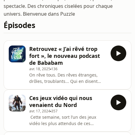
spectacle. Des chroniques ciselées pour chaque
univers. Bienvenue dans Puzzle
Épisodes
Retrouvez « J’ai rêvé trop
fort », le nouveau podcast
de Bababam
avr. 18, 2025
136
On rêve tous. Des rêves étranges,
drôles, troublants... Qui en disent
long, très long sur nous. "J'ai rêvé trop
fort », le nouveau podcast de
Ces jeux vidéo qui nous
Bababam, vous plonge dans les nuits
venaient du Nord
de vos personnalités préférées. Dans
avr. 17, 2024
357
chaque épisode, un.e invité.e
Cette semaine, sort l’un des jeux
partage, au micro de Louis Cattelat,
vidéo les plus attendus de ces
ses rêves les plus fous et ses
derniers temps : Assassin’s Creed
souvenirs de nuits les plus