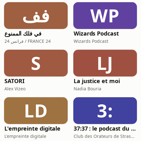
des Français, incarné par Max Boublil,
فف
WP
entouré de son jeune maître Boule, la
tort
في فلك الممنوع
Wizards Podcast
فرانس 24 / FRANCE 24
Wizards Podcast
S
LJ
SATORI
La justice et moi
Alex Vizeo
Nadia Bouria
LD
3:
L'empreinte digitale
37:37 : le podcast du Club des Orateurs de Strasbourg
L'empreinte digitale
Club des Orateurs de Strasbourg