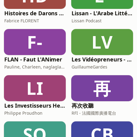
Histoires de Darons (des pères qui parlent de paternité)
Lissan - L'Arabe Littéraire au Quotidien
Fabrice FLORENT
Lissan Podcast
F-
LV
FLAN - Faut L'ANimer
Les Vidéopreneurs - Le Podcast des vidéastes entrepreneurs.
Pauline, Charleen, naglaglasson, Élabète
GuillaumeGardes
LI
再
Les Investisseurs Heureux : le podcast sans langue de bois
再次收聽
Philippe Proudhon
RFI - 法國國際廣播電台
SO
CB