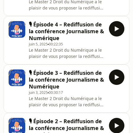
Le Master 2 Droit du Numérique a le
regard concret, nous échangeons
plaisir de vous proposer la rediffusion
avec Thibault HAILLARD, Délégué à la
de sa conférence, désormais
Protection des Données de la Région
disponible en format podcast, sur le
Bretagne, qui nous livre son expert
🎙️ Épisode 4 – Rediffusion de
thème :« Journalistes : la liberté
la conférence Journalisme &
d’informer face à l’authenticité de
Numérique
l’information numérique »Dans un
juin 5, 2025
00:22:35
contexte où les fausses informations
Le Master 2 Droit du Numérique a le
prolifèrent et où les technologies
plaisir de vous proposer la rediffusion
numériques redéfinissent les
de sa conférence, désormais
pratiques journalistiques, cette
disponible en format podcast, sur le
conférence interroge
🎙️ Épisode 3 – Rediffusion de
thème :« Journalistes : la liberté
la conférence Journalisme &
d’informer face à l’authenticité de
Numérique
l’information numérique »Dans un
juin 3, 2025
00:30:17
contexte où les fausses informations
Le Master 2 Droit du Numérique a le
prolifèrent et où les technologies
plaisir de vous proposer la rediffusion
numériques redéfinissent les
de sa conférence, désormais
pratiques journalistiques, cette
disponible en format podcast, sur le
conférence interroge
🎙️ Épisode 2 – Rediffusion de
thème :« Journalistes : la liberté
la conférence Journalisme &
d’informer face à l’authenticité de