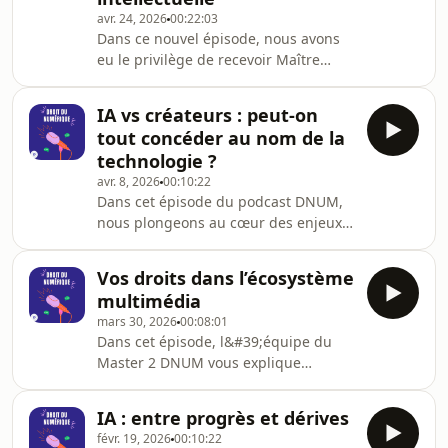
avr. 24, 2026
00:22:03
mécaniques de jeu vidéo ?Les
Dans ce nouvel épisode, nous avons
bannissements de joueurs en ligne :
eu le privilège de recevoir Maître
entre lutte contre la toxicité, droits
Benoît LE BRETON, avocat spécialisé
des utilisateurs et recou
en droit de la propriété intellectuelle
IA vs créateurs : peut-on
et fondateur du cabinet
tout concéder au nom de la
SPARLANN.Une conversation aussi
technologie ?
instructive que stimulante, au cours
avr. 8, 2026
00:10:22
de laquelle nous avons abordé :La
Dans cet épisode du podcast DNUM,
protection de la propriété
nous plongeons au cœur des enjeux
intellectuelle des entreprises à
juridiques majeurs liés à l’essor de
l&#39;ère du numériqueComment
l’intelligence artificielle générative et
choisir une marque solide pour
Vos droits dans l’écosystème
à son influence croissante sur la
commer
multimédia
création culturelle. À travers une
mars 30, 2026
00:08:01
analyse de la proposition de loi
Dans cet épisode, l&#39;équipe du
déposé le 12 décembre 2025 visant à
Master 2 DNUM vous explique
instaurer une présomption
pourquoi la CNIL sanctionne si
d’exploitation des contenus culturels
sévèrement les sites qui ignorent le
par les fournisseurs d’IA, l’épisode
IA : entre progrès et dérives
consentement de leurs utilisateurs —
met en lumière
févr. 19, 2026
00:10:22
et pourquoi le droit de réponse,