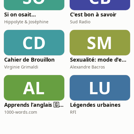
Si on osait...
C'est bon à savoir
Hippolyte & Joséphine
Sud Radio
CD
SM
Cahier de Brouillon
Sexualité: mode d'emploi
Virginie Grimaldi
Alexandre Bacros
AL
LU
Apprends l’anglais 🇬🇧 pendant ton sommeil 😴 1000 phrases pour débutants | avec 1000-words.com
Légendes urbaines
1000-words.com
RFI