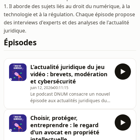
1. Il aborde des sujets liés au droit du numérique, à la
technologie et à la régulation. Chaque épisode propose
des interviews d'experts et des analyses de l'actualité
juridique.
Épisodes
L’actualité juridique du jeu
vidéo : brevets, modération
et cybersécurité
juin 12, 2026
00:11:15
Le podcast DNUM consacre un nouvel
épisode aux actualités juridiques du
numérique dans l’univers des jeux
vidéo. Au programme :La tentative de
Choisir, protéger,
Nintendo de protéger un mécanisme
entreprendre : le regard
de gameplay issu de l’univers
d'un avocat en propriété
Pokémon : jusqu’où le droit des
intellectuelle
brevets peut-il s’étendre à des