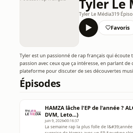
Tyler Le 
Tyler Le Média
319 Épis
Favoris
Tyler est un passionné de rap français qui écoute to
passion avec ceux que ça intéresse, en parlant de c
plateforme pour discuter de ses découvertes musi
Épisodes
HAMZA lâche l'EP de l'année ? AL
DVM, Leto...)
juin 9, 2026
00:16:37
La semaine rap la plus folle de l&#39;année 
surprise de Hamza avec un EP &quot;no skip