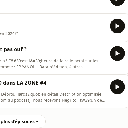
 en 2024??
t pas ouf ?
dia ! C&#39;est l&#39;heure de faire le point sur les
, projet qui tabasse, dès la premiere track avec
e petite douceur Hatik - Jungle Hermano salvatore -
O dans LA ZONE #4
ds&quot; en détail Description optimisée
nous parle de son nouvel album, &quot;Les
nous parle
plus d’épisodes