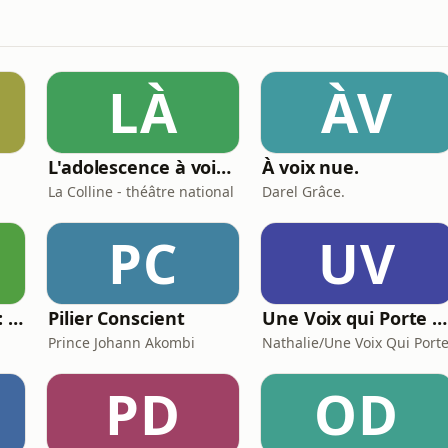
LÀ
ÀV
L'adolescence à voix haute
À voix nue.
La Colline - théâtre national
Darel Grâce.
PC
UV
Sagesse et Succès : Le Podcast du Lifestyle Inspirant
Pilier Conscient
Une Voix qui Porte | Podcast
Prince Johann Akombi
Nathalie/Une Voix Qui Port
PD
OD