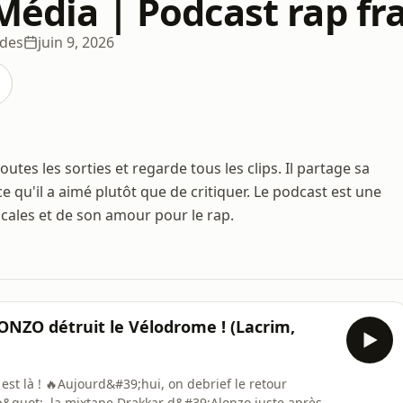
Média | Podcast rap fr
odes
juin 9, 2026
utes les sorties et regarde tous les clips. Il partage sa
e qu'il a aimé plutôt que de critiquer. Le podcast est une
cales et de son amour pour le rap.
ONZO détruit le Vélodrome ! (Lacrim,
est là ! 🔥Aujourd&#39;hui, on debrief le retour
&quot;, la mixtape Drakkar d&#39;Alonzo juste après