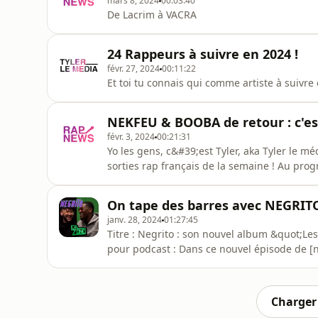
mars 8, 2024
00:03:40
De Lacrim à VACRA
24 Rappeurs à suivre en 2024 !
févr. 27, 2024
00:11:22
Et toi tu connais qui comme artiste à suivre
NEKFEU & BOOBA de retour : c'es
févr. 3, 2024
00:21:31
Yo les gens, c&#39;est Tyler, aka Tyler le mé
sorties rap français de la semaine ! Au programme : EP YANOH - Bara réédition, 4 titres
supplémentaire, dont un feat avec NEGRITO .
lewandoski, RDG avec negrito, et john coffe
On tape des barres avec NEGRIT
Toujours moi extrait du
janv. 28, 2024
01:27:45
Titre : Negrito : son nouvel album &quot;Les Débrouillar
pour podcast : Dans ce nouvel épisode de [nom du podcast], nous recevons Negrito, l&#39;un des
rappeurs les plus populaires de France. Il 
Débrouillards&quot;, qui sort le [date de sortie]. Au cours de l&#39;interview, Negrito 
de : La conception
Charger 