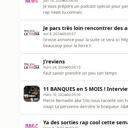
juin 16, 2024
00:06:00
Je vous prépare un podcast spécial pour pa
rap news tu connais
Je pars très loin rencontrer des a
avr. 8, 2024
00:05:57
Grosse annonce pour la suite ce sera ici ht
beaucoup pour la force !!
J'reviens
mars 24, 2024
00:04:10
Faut savoir prendre un peu son temps
11 BANQUES en 5 MOIS ! Intervie
mars 16, 2024
00:25:50
Pierre Bernadin aka Tito nous raconte son his
coup! La personne derrière le braqueur n&#3
Ya des sorties rap cool cette sem