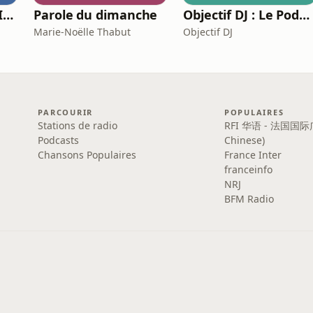
DJ LBR - THE OFFICIAL PODCAST
Parole du dimanche
Objectif DJ : Le Podcast
Marie-Noëlle Thabut
Objectif DJ
PARCOURIR
POPULAIRES
Stations de radio
RFI 华语 - 法国国际
Podcasts
Chinese)
Chansons Populaires
France Inter
franceinfo
NRJ
BFM Radio