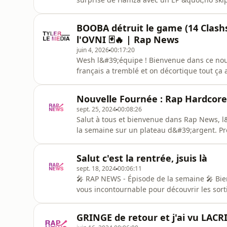
son concert historique au Vélodrome, et les
libère l&#39;intégrale de Rentre dans le Cer
BOOBA détruit le game (14 Clash
Criminel, Lacrim, ElGr
l'OVNI 🃏🔥 | Rap News
juin 4, 2026
00:17:20
Wesh l&#39;équipe ! Bienvenue dans ce nouv
français a tremblé et on décortique tout ça
Ball ! 🐉Au programme aujourd&#39;hui :🎯
: on fait le compte des 14 artistes clashés (
Nouvelle Fournée : Rap Hardcore
Willy l&#39;Ancien.
sept. 25, 2024
00:08:26
Salut à tous et bienvenue dans Rap News, l&
la semaine sur un plateau d&#39;argent. Pré
percutants et des albums qui vont clairemen
d&#39;horizon des nouveautés qui feront vibrer vos playlists ! SING
Salut c'est la rentrée, jsuis là
Freestyle Boos
sept. 18, 2024
00:06:11
🎤 RAP NEWS - Épisode de la semaine 🎤 Bienvenue dans cet épisode de RAP NEWS, ton rendez-
vous incontournable pour découvrir les sort
tour d’horizon des singles et albums qui von
lourd ! 👇 Singles de la semaine : 🔥 SDM - Toka (feat. Hamza) Un son puissant qui fusionne
GRINGE de retour et j'ai vu LACR
parfaitement les univers de