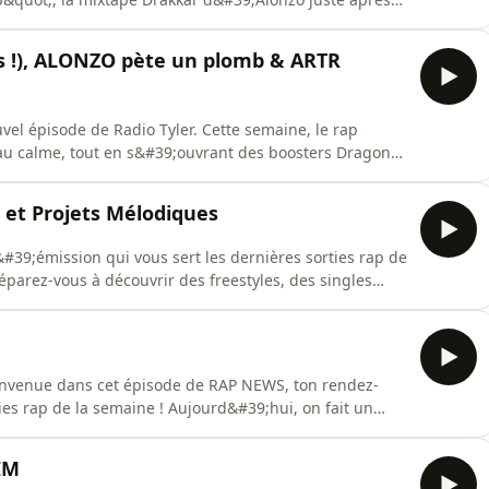
 dingueries de Fianso qui retourne le DVM Show et
cle. On écoute aussi les retours très lourds de Kalash
s !), ALONZO pète un plomb & ARTR
el épisode de Radio Tyler. Cette semaine, le rap
 au calme, tout en s&#39;ouvrant des boosters Dragon
 Le carnage de Booba sur &quot;Blanco Nemesis&quot;
Damso, Gims, Rohff...) et on perce le mystère de l&#39;IA
 et Projets Mélodiques
#39;émission qui vous sert les dernières sorties rap de
parez-vous à découvrir des freestyles, des singles
t marquer les esprits. C&#39;est parti pour un tour
LES : On ouvre le bal avec un
ies rap de la semaine ! Aujourd&#39;hui, on fait un
t rythmer tes journées. Accroche-toi bien, il y a du
IM