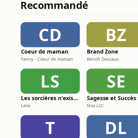
Recommandé
CD
BZ
Coeur de maman
Brand Zone
Fanny - Coeur de maman
Benoît Dessaux
LS
SE
Les sorcières n'existent pas
Lalie
Noa LSC
T
DL