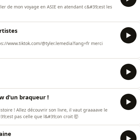
rler de mon voyage en ASIE en atendant c&#39;est les
rtistes
tps://www.tiktok.com/@tyler.lemedia?lang=fr merci
w d'un braqueur !
toire ! Allez découvrir son livre, il vaut graaaave le
9;est pas celle que l&#39;on croit 🤯
aine