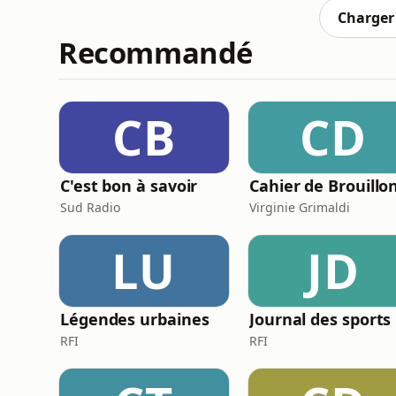
d'informations.
Charger 
Recommandé
CB
CD
C'est bon à savoir
Cahier de Brouillo
Sud Radio
Virginie Grimaldi
LU
JD
Légendes urbaines
Journal des sports
RFI
RFI