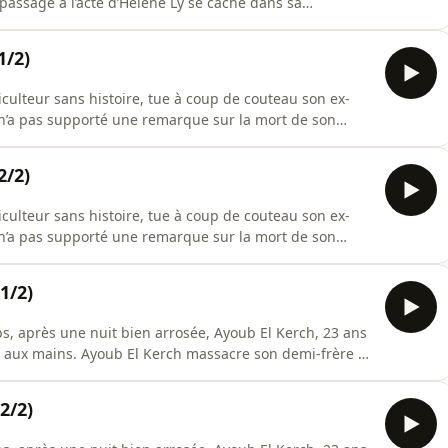
 passage à l’acte d’Hélène Ly se cache dans sa
 par Audiomeans. Visitez audiomeans.fr/politique-de-
1/2)
culteur sans histoire, tue à coup de couteau son ex-
 n’a pas supporté une remarque sur la mort de son
omeans.fr/politique-de-confidentialite pour plus
2/2)
culteur sans histoire, tue à coup de couteau son ex-
 n’a pas supporté une remarque sur la mort de son
omeans.fr/politique-de-confidentialite pour plus
1/2)
s, après une nuit bien arrosée, Ayoub El Kerch, 23 ans
t aux mains. Ayoub El Kerch massacre son demi-frère à
 tête. Le petit frère n’a pas supporté les mots de son
, on n’a pas le même père de toute façon ». Hébergé par
2/2)