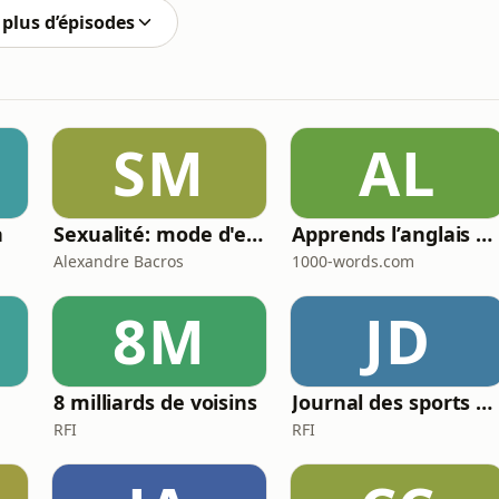
plus d’épisodes
SM
AL
n
Sexualité: mode d'emploi
Apprends l’anglais 🇬🇧 pendant ton sommeil 😴 1000 phrases pour débutants | avec 1000-words.com
Alexandre Bacros
1000-words.com
8M
JD
8 milliards de voisins
Journal des sports Afrique
RFI
RFI