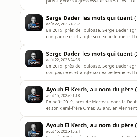
plus à gérer sa grossesse et ses 5 filles… Le
dépression et sa culture laotienne. Hébergé
confidentialite pour plus d'informations.
Serge Dader, les mots qui tuent (
août 22, 2025
16:37
En 2015, près de Toulouse, Serge Dader agri
compagne et étrangle son ex belle-mère. Il
père. Hébergé par Audiomeans. Visitez audi
d'informations.
Serge Dader, les mots qui tuent (
août 22, 2025
24:36
En 2015, près de Toulouse, Serge Dader agri
compagne et étrangle son ex belle-mère. Il
père. Hébergé par Audiomeans. Visitez audi
d'informations.
Ayoub El Kerch, au nom du père (
août 15, 2025
21:18
En août 2019, près de Morteau dans le Doub
et son demi-frère Omar, 33 ans, en viennen
coups de chaussures à pointe Versace dans la
aîné « T’es pas mon frère, t’es qu’une merde
Ayoub El Kerch, au nom du père (
Audiomea
août 15, 2025
15:24