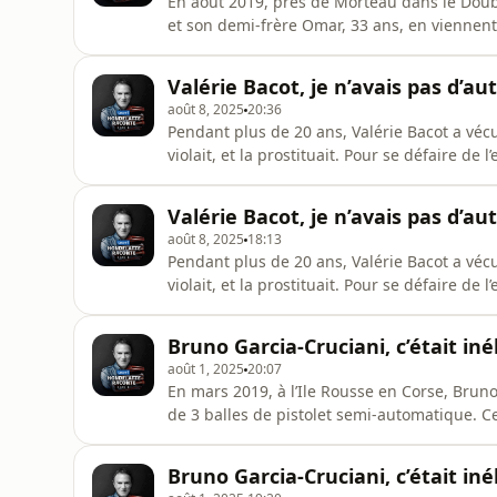
En août 2019, près de Morteau dans le Doub
et son demi-frère Omar, 33 ans, en viennen
coups de chaussures à pointe Versace dans la
aîné « T’es pas mon frère, t’es qu’une merde
Valérie Bacot, je n’avais pas d’aut
Audiomea
août 8, 2025
20:36
Pendant plus de 20 ans, Valérie Bacot a vécu l
violait, et la prostituait. Pour se défaire de
de révolver dans la nuque. Elle ne voulait p
audiomeans.fr/politique-de-confidentialite 
Valérie Bacot, je n’avais pas d’aut
août 8, 2025
18:13
Pendant plus de 20 ans, Valérie Bacot a vécu l
violait, et la prostituait. Pour se défaire de
de révolver dans la nuque. Elle ne voulait p
audiomeans.fr/politique-de-confidentialite 
Bruno Garcia-Cruciani, c’était iné
août 1, 2025
20:07
En mars 2019, à l’Ile Rousse en Corse, Brun
de 3 balles de pistolet semi-automatique. Ce
avait poussé le gouvernement à organiser u
Hébergé par Audiomeans. Visitez audiomeans
Bruno Garcia-Cruciani, c’était iné
d'informations.