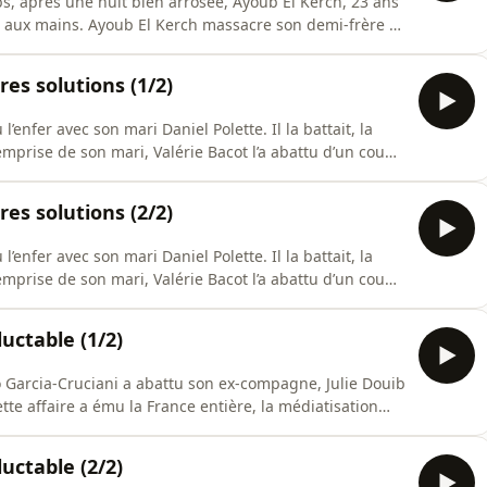
s, après une nuit bien arrosée, Ayoub El Kerch, 23 ans
t aux mains. Ayoub El Kerch massacre son demi-frère à
 tête. Le petit frère n’a pas supporté les mots de son
, on n’a pas le même père de toute façon ». Hébergé par
res solutions (1/2)
’enfer avec son mari Daniel Polette. Il la battait, la
 l’emprise de son mari, Valérie Bacot l’a abattu d’un coup
as le rater. Hébergé par Audiomeans. Visitez
pour plus d'informations.
res solutions (2/2)
’enfer avec son mari Daniel Polette. Il la battait, la
 l’emprise de son mari, Valérie Bacot l’a abattu d’un coup
as le rater. Hébergé par Audiomeans. Visitez
pour plus d'informations.
luctable (1/2)
o Garcia-Cruciani a abattu son ex-compagne, Julie Douib
tte affaire a ému la France entière, la médiatisation
n Grenelle contre les violences faites aux femmes…
.fr/politique-de-confidentialite pour plus
luctable (2/2)