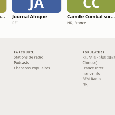
JA
CC
Chronique de Mamane
Journal Afrique
Camille Combal sur NRJ
RFI
NRJ France
PARCOURIR
POPULAIRES
Stations de radio
RFI 华语 - 法国国际
Podcasts
Chinese)
Chansons Populaires
France Inter
franceinfo
BFM Radio
NRJ