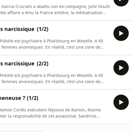
o Garcia-Cruciani a abattu son ex-compagne, Julie Douib
tte affaire a ému la France entière, la médiatisation
n Grenelle contre les violences faites aux femmes…
.fr/politique-de-confidentialite pour plus
rs narcissique (1/2)
Pidolle est psychiatre à Phalsbourg en Moselle. A 60
s femmes anorexiques. En réalité, c’est une zone de
s années, il viole deux patientes et en agresse
hiatre nie en bloc et face aux experts psychiatres, il
rs narcissique (2/2)
Pidolle est psychiatre à Phalsbourg en Moselle. A 60
s femmes anorexiques. En réalité, c’est une zone de
s années, il viole deux patientes et en agresse
hiatre nie en bloc et face aux experts psychiatres, il
meneuse ? (1/2)
Ramon Cortès exécutent l’épouse de Ramon, Rosine
jeter la responsabilité de cet assassinat. Sandrine
on affirme qu’il était le bras armé de sa maîtresse.
ez audiomeans.fr/politique-de-confidentialite pour plus