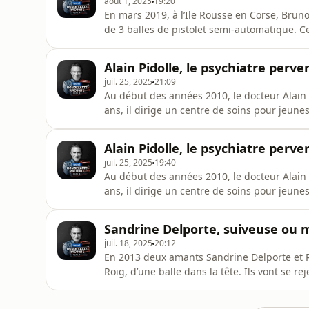
août 1, 2025
19:20
En mars 2019, à l’Ile Rousse en Corse, Brun
de 3 balles de pistolet semi-automatique. Ce
avait poussé le gouvernement à organiser u
Hébergé par Audiomeans. Visitez audiomeans
Alain Pidolle, le psychiatre perve
d'informations.
juil. 25, 2025
21:09
Au début des années 2010, le docteur Alain 
ans, il dirige un centre de soins pour jeune
chasse pour ce prédateur sexuel. En quelque
sexuellement trois autres. Interpellé, le psyc
Alain Pidolle, le psychiatre perve
fanfaronne. Lui,
juil. 25, 2025
19:40
Au début des années 2010, le docteur Alain 
ans, il dirige un centre de soins pour jeune
chasse pour ce prédateur sexuel. En quelque
sexuellement trois autres. Interpellé, le psyc
Sandrine Delporte, suiveuse ou 
fanfaronne. Lui,
juil. 18, 2025
20:12
En 2013 deux amants Sandrine Delporte et 
Roig, d’une balle dans la tête. Ils vont se re
dénonce l’emprise de son ex-compagnon. Ram
Qui dit vrai ?Hébergé par Audiomeans. Visit